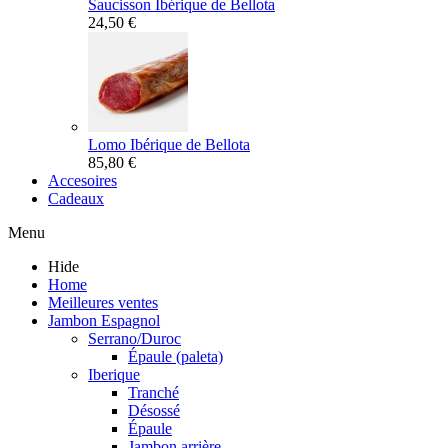
Saucisson Ibérique de Bellota
24,50 €
Lomo Ibérique de Bellota
85,80 €
Accesoires
Cadeaux
Menu
Hide
Home
Meilleures ventes
Jambon Espagnol
Serrano/Duroc
Épaule (paleta)
Iberique
Tranché
Désossé
Épaule
Jambon arrière