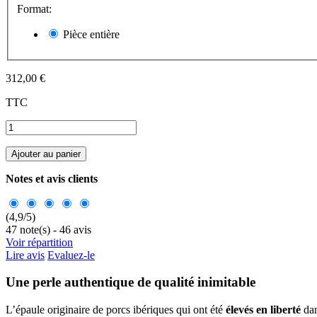
Format:
Pièce entière
312,00 €
TTC
Ajouter au panier
Notes et avis clients
(
4,9
/
5
)
47
note(s) -
46
avis
Voir répartition
Lire avis
Evaluez-le
Une perle authentique de qualité inimitable
L’épaule originaire de porcs ibériques qui ont été
élevés en liberté
dan