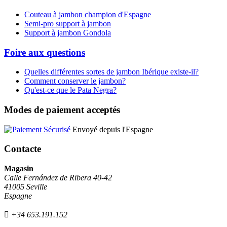
Couteau à jambon champion d'Espagne
Semi-pro support à jambon
Support à jambon Gondola
Foire aux questions
Quelles différentes sortes de jambon Ibérique existe-il?
Comment conserver le jambon?
Qu'est-ce que le Pata Negra?
Modes de paiement acceptés
Envoyé depuis l'Espagne
Contacte
Magasin
Calle Fernández de Ribera 40-42
41005 Seville
Espagne
+34 653.191.152