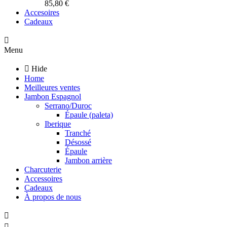
85,80 €
Accesoires
Cadeaux
Menu
Hide
Home
Meilleures ventes
Jambon Espagnol
Serrano/Duroc
Épaule (paleta)
Iberique
Tranché
Désossé
Épaule
Jambon arrière
Charcuterie
Accessoires
Cadeaux
À propos de nous