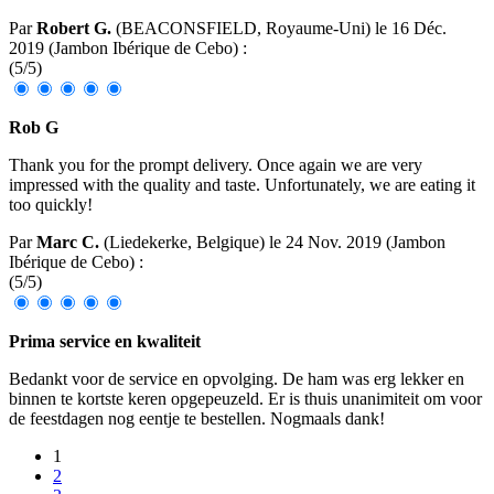
Par
Robert G.
(BEACONSFIELD, Royaume-Uni) le
16 Déc.
2019
(
Jambon Ibérique de Cebo
)
:
(
5
/
5
)
Rob G
Thank you for the prompt delivery. Once again we are very
impressed with the quality and taste. Unfortunately, we are eating it
too quickly!
Par
Marc C.
(Liedekerke, Belgique) le
24 Nov. 2019
(
Jambon
Ibérique de Cebo
)
:
(
5
/
5
)
Prima service en kwaliteit
Bedankt voor de service en opvolging. De ham was erg lekker en
binnen te kortste keren opgepeuzeld. Er is thuis unanimiteit om voor
de feestdagen nog eentje te bestellen. Nogmaals dank!
1
2