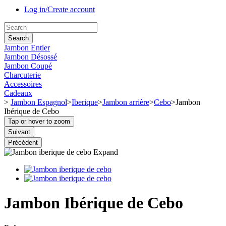
Log in/Create account
Search
Jambon Entier
Jambon Désossé
Jambon Coupé
Charcuterie
Accessoires
Cadeaux
>
Jambon Espagnol
>
Iberique
>
Jambon arrière
>
Cebo
>
Jambon
Ibérique de Cebo
Tap or hover to zoom
Suivant
Précédent
Expand
Jambon Ibérique de Cebo