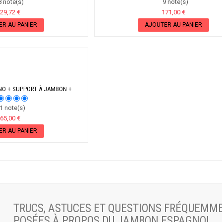
 note(s)
9 note(s)
29,72 €
171,00 €
ER AU PANIER
AJOUTER AU PANIER
NO + SUPPORT À JAMBON +
OUTEAU
 note(s)
65,00 €
ER AU PANIER
TRUCS, ASTUCES ET QUESTIONS FRÉQUEMM
POSÉES À PROPOS DU JAMBON ESPAGNOL