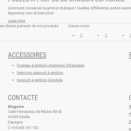
Comment conserver le jambon Ibérique? Quelles différentes sortes existe
Apprenez ceci et bien plus!
Lisez plus
res clients pensent de nos produits
Suivez nous:
ACCESSOIRES
Couteau à jambon champion d'Espagne
Semi-pro support à jambon
Support à jambon Gondola
CONTACTE
Magasin
À
Calle Fernández de Ribera 40-42
P
41005 Seville
E
Espagne
+34 653.191.152
R