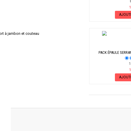
8
1
AJOUT
PACK ÉPAULE SERRA
C
11
1
AJOUT