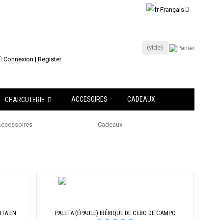
Français
(vide)
Connexion | Register
ACCESOIRES
CADEAUX
CHARCUTERIE
ccessoires
Cadeaux
Jambon
Espagnol
OTA EN
PALETA (ÉPAULE) IBÉRIQUE DE CEBO DE CAMPO