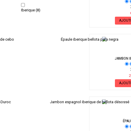
7
Iberique
(8)
AJOUT
JAMBON I
7
2
AJOUT
ÉPAU