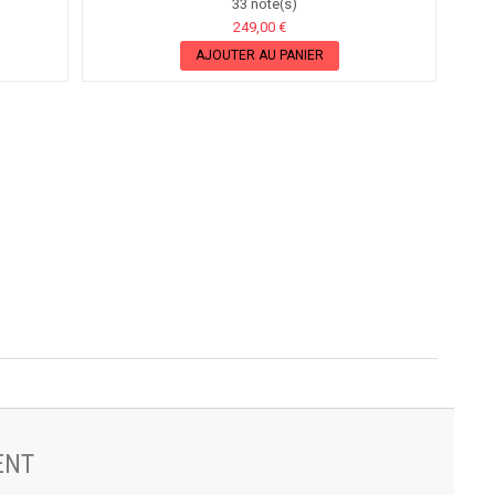
33 note(s)
249,00 €
AJOUTER AU PANIER
ENT