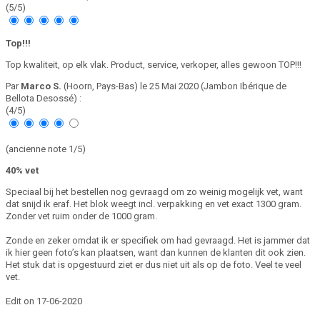
(
5
/
5
)
Top!!!
Top kwaliteit, op elk vlak. Product, service, verkoper, alles gewoon TOP!!!
Par
Marco S.
(Hoorn, Pays-Bas) le
25 Mai 2020
(
Jambon Ibérique de
Bellota Desossé
)
:
(
4
/
5
)
(ancienne note 1/5)
40% vet
Speciaal bij het bestellen nog gevraagd om zo weinig mogelijk vet, want
dat snijd ik eraf. Het blok weegt incl. verpakking en vet exact 1300 gram.
Zonder vet ruim onder de 1000 gram.
Zonde en zeker omdat ik er specifiek om had gevraagd. Het is jammer dat
ik hier geen foto’s kan plaatsen, want dan kunnen de klanten dit ook zien.
Het stuk dat is opgestuurd ziet er dus niet uit als op de foto. Veel te veel
vet.
Edit on 17-06-2020