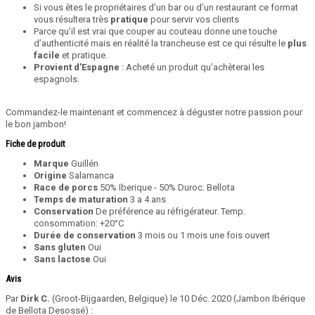
Si vous êtes le propriétaires d’un bar ou d’un restaurant ce format
vous résultera très
pratique
pour servir vos clients
Parce qu’il est vrai que couper au couteau donne une touche
d’authenticité mais en réalité la trancheuse est ce qui résulte le
plus
facile
et pratique.
Provient d’Espagne
: Acheté un produit qu’achèterai les
espagnols.
Commandez-le maintenant et commencez à déguster notre passion pour
le bon jambon!
Fiche de produit
Marque
Guillén
Origine
Salamanca
Race de porcs
50% Iberique - 50% Duroc. Bellota
Temps de maturation
3 a 4 ans
Conservation
De préférence au réfrigérateur. Temp.
consommation: +20°C
Durée de conservation
3 mois ou 1 mois une fois ouvert
Sans gluten
Oui
Sans lactose
Oui
Avis
Par
Dirk C.
(Groot-Bijgaarden, Belgique) le
10 Déc. 2020
(
Jambon Ibérique
de Bellota Desossé
)
: