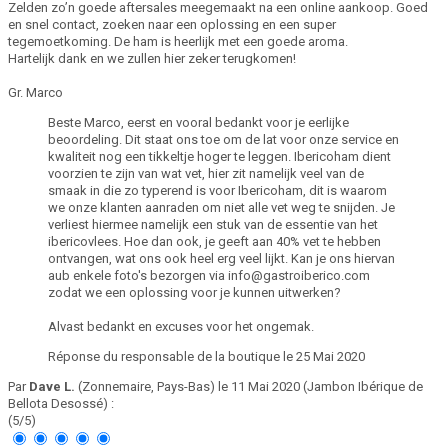
Zelden zo’n goede aftersales meegemaakt na een online aankoop. Goed
en snel contact, zoeken naar een oplossing en een super
tegemoetkoming. De ham is heerlijk met een goede aroma.
Hartelijk dank en we zullen hier zeker terugkomen!
Gr. Marco
Beste Marco, eerst en vooral bedankt voor je eerlijke
beoordeling. Dit staat ons toe om de lat voor onze service en
kwaliteit nog een tikkeltje hoger te leggen. Ibericoham dient
voorzien te zijn van wat vet, hier zit namelijk veel van de
smaak in die zo typerend is voor Ibericoham, dit is waarom
we onze klanten aanraden om niet alle vet weg te snijden. Je
verliest hiermee namelijk een stuk van de essentie van het
ibericovlees. Hoe dan ook, je geeft aan 40% vet te hebben
ontvangen, wat ons ook heel erg veel lijkt. Kan je ons hiervan
aub enkele foto's bezorgen via info@gastroiberico.com
zodat we een oplossing voor je kunnen uitwerken?
Alvast bedankt en excuses voor het ongemak.
Réponse du responsable de la boutique le 25 Mai 2020
Par
Dave L.
(Zonnemaire, Pays-Bas) le
11 Mai 2020
(
Jambon Ibérique de
Bellota Desossé
)
:
(
5
/
5
)