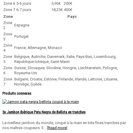
Zone 6
5-6 jours
5,95€
200€
Zone 7
6-7 jours
18,25€
400€
Zone
Pays
Zone
Espagne
2
Zone
Portugal
3
Zone
France, Allemagne, Monaco
4
Zone
Belgique, Autriche, Danemark, Italie, Pays-Bas, Luxembourg,
5
République tchèque, Saint-Marin
Zone
Suisse, Slovaquie, Slovénie, Hongrie, Liechtenstein, Pologne,
6
Royaume-Uni
Zone
Bulgarie, Croatie, Estonie, Finlande, Irlande, Lettonie, Lituanie,
7
Norvège, Suède
Produits connexes
5x Jambon Ibérique Pata Negra de Bellota en tranches
Le meilleur jambon du monde, coupé à la main en très fines tranches par
nos maîtres coupeurs. Il... [
Read more
]