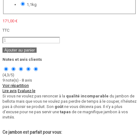
1,1kg
171,00 €
TTC
Ajouter au panier
Notes et avis clients
(
4,3
/
5
)
9
note(s) -
8
avis
Voir répartition
Lire avis
Evaluez-le
Si vous ne voulez pas renoncer à la
qualité incomparable
du jambon de
bellota mais que vous ne voulez pas perdre de temps à le couper, n’hésitez
pas à choisir se produit. Son
goût
ne vous décevra pas. Il n’y a plus
d’excuse pour ne pas servir une
tapas
de ce magnifique jambon à vos
invités.
Ce jambon est parfait pour vous: