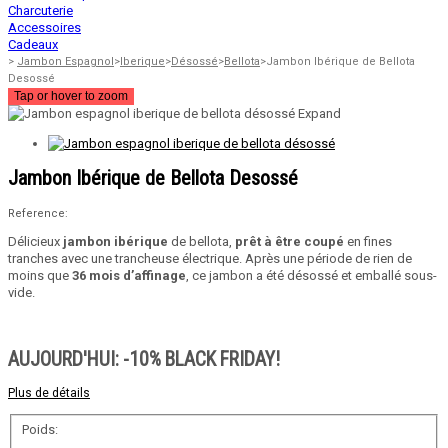
Charcuterie
Accessoires
Cadeaux
>
Jambon Espagnol
>
Iberique
>
Désossé
>
Bellota
>
Jambon Ibérique de Bellota
Desossé
Tap or hover to zoom
Expand
Jambon Ibérique de Bellota Desossé
Reference:
Délicieux
jambon ibérique
de bellota,
prêt à être coupé
en fines
tranches avec une trancheuse électrique. Après une période de rien de
moins que
36 mois d’affinage
, ce jambon a été désossé et emballé sous-
vide.
AUJOURD'HUI: -10% BLACK FRIDAY!
Plus de détails
Poids: