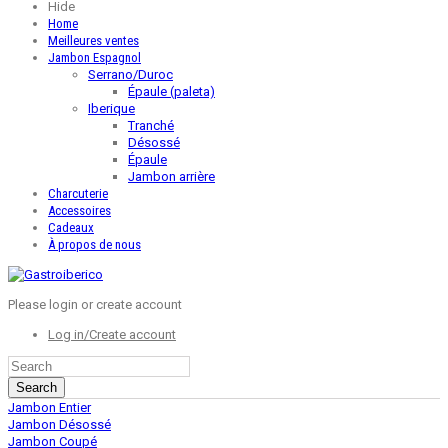
Hide
Home
Meilleures ventes
Jambon Espagnol
Serrano/Duroc
Épaule (paleta)
Iberique
Tranché
Désossé
Épaule
Jambon arrière
Charcuterie
Accessoires
Cadeaux
À propos de nous
Please login or create account
Log in/Create account
Search
Jambon Entier
Jambon Désossé
Jambon Coupé