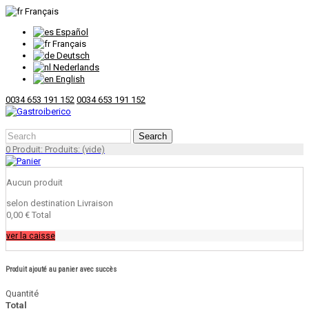
Français
Español
Français
Deutsch
Nederlands
English
0034 653 191 152
0034 653 191 152
Search
0
Produit:
Produits:
(vide)
Aucun produit
selon destination
Livraison
0,00 €
Total
ver la caisse
Produit ajouté au panier avec succès
Quantité
Total