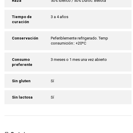
Raza
50% Iberico / 50% Duroc. Bellota
Tiempo de
3 a 4 años
curación
Conservación
Peferiblemente refrigerado. Temp
consumición:: +20ºC
Consumo
3 meses o 1 mes una vez abierto
preferente
Sin gluten
Sí
Sin lactosa
Sí