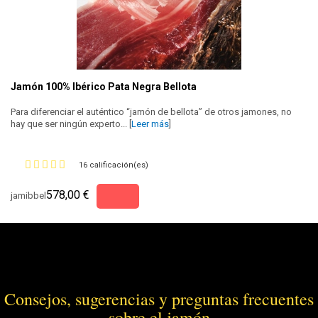
Jamón 100% Ibérico Pata Negra Bellota
Para diferenciar el auténtico “jamón de bellota” de otros jamones, no
hay que ser ningún experto... [
Leer más
]
16 calificación(es)
578,00 €
jamibbel
Consejos, sugerencias y preguntas frecuentes
sobre el jamón