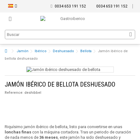
0034 653 191 152
0034 653 191 152
Jamón
Ibérico
Deshuesado
Bellota
Jamón ibérico de
bellota deshuesado
JAMÓN IBÉRICO DE BELLOTA DESHUESADO
Reference:
deshibbel
Riquísimo jamón ibérico de bellota, listo para convertirse en unas
lonchas finas
con la máquina cortadora. Tras un periodo de curación
de nada menos de
36 meses
, este jamón ha sido deshuesado y