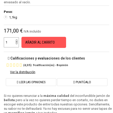
envasado al vacío.
Peso:
1,1kg
171,00 €
IVA incluído
AÑADIR AL CARRITO
Calificaciones y evaluaciones de los clientes
(
4,3
/
5
)
9
8
calificación(es) -
opinión
Ver la distribución
LEER LAS OPINIONES
PUNTÚALO
Si no quieres renunciar a la
máxima calidad
del inconfundible jamón de
bellota
pero a la vez no quieres perder tiempo en cortarlo, no dudes en
escoger este producto de entre todas nuestras opciones. Sencillamente,
su sabor no te defraudará. Ya no hay excusas para no servir unas tapas de
un
magnífico jamón
a tus invitados.