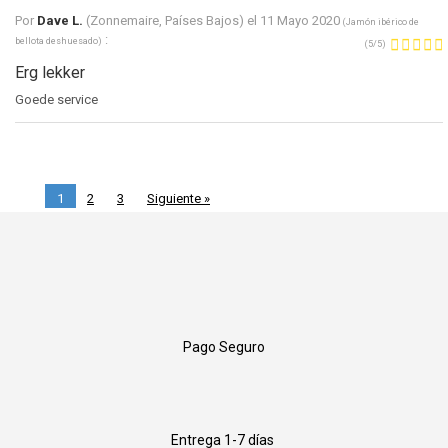
Por
Dave L.
(Zonnemaire, Países Bajos) el
11 Mayo 2020
(
Jamón ibérico de
:
bellota deshuesado
)
(
5
/
5
)
Erg lekker
Goede service
1
2
3
Siguiente »
Pago Seguro
Entrega 1-7 días