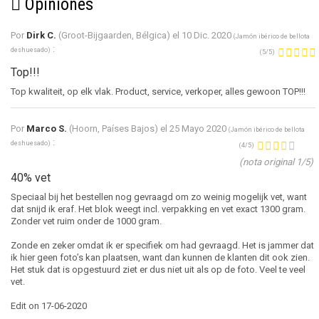
Opiniones
Por
Dirk C.
(Groot-Bijgaarden, Bélgica) el
10 Dic. 2020
(
Jamón ibérico de bellota
:
deshuesado
)
(
5
/
5
)
Top!!!
Top kwaliteit, op elk vlak. Product, service, verkoper, alles gewoon TOP!!!
Por
Marco S.
(Hoorn, Países Bajos) el
25 Mayo 2020
(
Jamón ibérico de bellota
:
deshuesado
)
(
4
/
5
)
(nota original 1/5)
40% vet
Speciaal bij het bestellen nog gevraagd om zo weinig mogelijk vet, want
dat snijd ik eraf. Het blok weegt incl. verpakking en vet exact 1300 gram.
Zonder vet ruim onder de 1000 gram.
Zonde en zeker omdat ik er specifiek om had gevraagd. Het is jammer dat
ik hier geen foto’s kan plaatsen, want dan kunnen de klanten dit ook zien.
Het stuk dat is opgestuurd ziet er dus niet uit als op de foto. Veel te veel
vet.
Edit on 17-06-2020