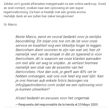
Zelden zo’n goede aftersales meegemaakt na een online aankoop. Goed
en snel contact, zoeken naar een oplossing en een super
tegemoetkoming. De ham is heerlijk met een goede aroma.
Hartelijk dank en we zullen hier zeker terugkomen!
Gr. Marco
Beste Marco, eerst en vooral bedankt voor je eerlijke
beoordeling. Dit staat ons toe om de lat voor onze
service en kwaliteit nog een tikkeltje hoger te leggen.
Ibericoham dient voorzien te zijn van wat vet, hier zit
namelijk veel van de smaak in die zo typerend is voor
Ibericoham, dit is waarom we onze klanten aanraden
om niet alle vet weg te snijden. Je verliest hiermee
namelijk een stuk van de essentie van het
ibericovlees. Hoe dan ook, je geeft aan 40% vet te
hebben ontvangen, wat ons ook heel erg veel lijkt. Kan
je ons hiervan aub enkele foto's bezorgen via
info@gastroiberico.com zodat we een oplossing voor
je kunnen uitwerken?
Alvast bedankt en excuses voor het ongemak.
Respuesta del responsable de la tienda el 25 Mayo 2020