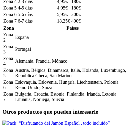
Zona 4
2-3 días
4,95€
180€
Zona 5
4-5 días
4,95€
180€
Zona 6
5-6 días
5,95€
200€
Zona 7
6-7 días
18,25€
400€
Zona
Países
Zona
España
2
Zona
Portugal
3
Zona
Alemania, Francia, Mónaco
4
Zona
Austria, Bélgica, Dinamarca, Italia, Holanda, Luxemburgo,
5
República Checa, San Marino
Zona
Eslovaquia, Eslovenia, Hungría, Liechtenstein, Polonía,
6
Reino Unido, Suiza
Zona
Bulgaria, Croacia, Estonia, Finlandia, Irlanda, Letonia,
7
Lituania, Noruega, Suecia
Otros productos que pueden interesarle