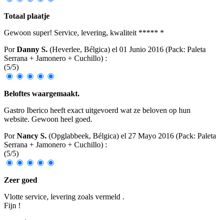
Totaal plaatje
Gewoon super! Service, levering, kwaliteit ***** *
Por
Danny S.
(Heverlee, Bélgica) el
01 Junio 2016
(
Pack: Paleta
Serrana + Jamonero + Cuchillo
)
:
(
5
/
5
)
Beloftes waargemaakt.
Gastro Iberico heeft exact uitgevoerd wat ze beloven op hun
website. Gewoon heel goed.
Por
Nancy S.
(Opglabbeek, Bélgica) el
27 Mayo 2016
(
Pack: Paleta
Serrana + Jamonero + Cuchillo
)
:
(
5
/
5
)
Zeer goed
Vlotte service, levering zoals vermeld .
Fijn !