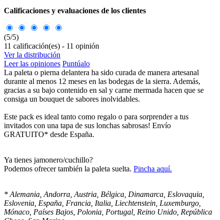
Calificaciones y evaluaciones de los clientes
(
5
/
5
)
11
calificación(es) -
11
opinión
Ver la distribución
Leer las opiniones
Puntúalo
La paleta o pierna delantera ha sido curada de manera artesanal
durante al menos 12 meses en las bodegas de la sierra. Además,
gracias a su bajo contenido en sal y carne mermada hacen que se
consiga un bouquet de sabores inolvidables.
Este pack es ideal tanto como regalo o para sorprender a tus
invitados con una tapa de sus lonchas sabrosas! Envío
GRATUITO* desde España.
Ya tienes jamonero/cuchillo?
Podemos ofrecer también la paleta suelta.
Pincha aquí.
*
Alemania, Andorra, Austria, Bélgica, Dinamarca, Eslovaquia,
Eslovenia, España, Francia, Italia, Liechtenstein, Luxemburgo,
Mónaco, Países Bajos, Polonia, Portugal, Reino Unido, República