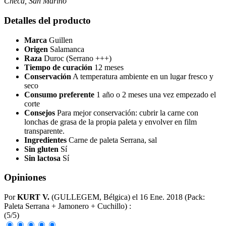
Checa, San Marino
Detalles del producto
Marca
Guillen
Origen
Salamanca
Raza
Duroc (Serrano +++)
Tiempo de curación
12 meses
Conservación
A temperatura ambiente en un lugar fresco y
seco
Consumo preferente
1 año o 2 meses una vez empezado el
corte
Consejos
Para mejor conservación: cubrir la carne con
lonchas de grasa de la propia paleta y envolver en film
transparente.
Ingredientes
Carne de paleta Serrana, sal
Sin gluten
Sí
Sin lactosa
Sí
Opiniones
Por
KURT V.
(GULLEGEM, Bélgica) el
16 Ene. 2018
(
Pack:
Paleta Serrana + Jamonero + Cuchillo
)
:
(
5
/
5
)