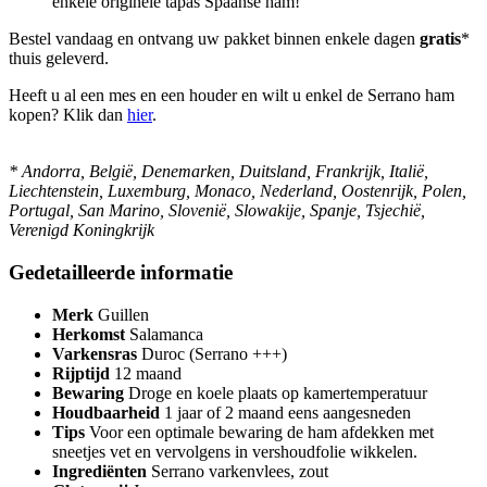
enkele originele tapas Spaanse ham!
Bestel vandaag en ontvang uw pakket binnen enkele dagen
gratis
*
thuis geleverd.
Heeft u al een mes en een houder en wilt u enkel de Serrano ham
kopen? Klik dan
hier
.
*
Andorra, België, Denemarken, Duitsland, Frankrijk, Italië,
Liechtenstein, Luxemburg, Monaco, Nederland, Oostenrijk, Polen,
Portugal, San Marino, Slovenië, Slowakije, Spanje, Tsjechië,
Verenigd Koningkrijk
Gedetailleerde informatie
Merk
Guillen
Herkomst
Salamanca
Varkensras
Duroc (Serrano +++)
Rijptijd
12 maand
Bewaring
Droge en koele plaats op kamertemperatuur
Houdbaarheid
1 jaar of 2 maand eens aangesneden
Tips
Voor een optimale bewaring de ham afdekken met
sneetjes vet en vervolgens in vershoudfolie wikkelen.
Ingrediënten
Serrano varkenvlees, zout