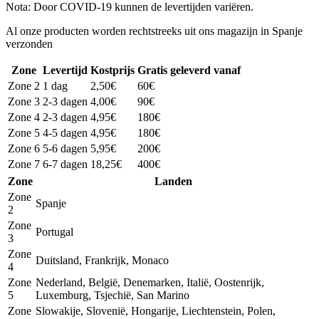
Nota: Door COVID-19 kunnen de levertijden variëren.
Al onze producten worden rechtstreeks uit ons magazijn in Spanje
verzonden
Zone
Levertijd
Kostprijs
Gratis geleverd vanaf
Zone 2
1 dag
2,50€
60€
Zone 3
2-3 dagen
4,00€
90€
Zone 4
2-3 dagen
4,95€
180€
Zone 5
4-5 dagen
4,95€
180€
Zone 6
5-6 dagen
5,95€
200€
Zone 7
6-7 dagen
18,25€
400€
Zone
Landen
Zone
Spanje
2
Zone
Portugal
3
Zone
Duitsland, Frankrijk, Monaco
4
Zone
Nederland, België, Denemarken, Italië, Oostenrijk,
5
Luxemburg, Tsjechië, San Marino
Zone
Slowakije, Slovenië, Hongarije, Liechtenstein, Polen,