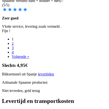
Spaanse Serrano ham + houder + mes
)
:
(
5
/
5
)
Zeer goed
Vlotte service, levering zoals vermeld .
Fijn !
1
2
3
4
Volgende »
Slechts 4,95€
Bliksemsnel uit Spanje
levertijden
Artisanale Spaanse producten
Niet tevreden, geld terug
Levertijd en transportkosten