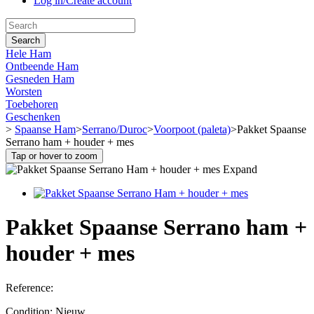
Log in/Create account
Search
Hele Ham
Ontbeende Ham
Gesneden Ham
Worsten
Toebehoren
Geschenken
>
Spaanse Ham
>
Serrano/Duroc
>
Voorpoot (paleta)
>
Pakket Spaanse
Serrano ham + houder + mes
Tap or hover to zoom
Expand
Pakket Spaanse Serrano ham +
houder + mes
Reference:
Condition:
Nieuw