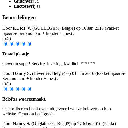
Glutenvrij
Ja
Lactosevrij
Ja
Beoordelingen
Door
KURT V.
(GULLEGEM, België) op
16 Jan 2018
(
Pakket
Spaanse Serrano ham + houder + mes
)
:
(
5
/
5
)
Totaal plaatje
Gewoon super! Service, levering, kwaliteit ***** *
Door
Danny S.
(Heverlee, België) op
01 Jun 2016
(
Pakket Spaanse
Serrano ham + houder + mes
)
:
(
5
/
5
)
Beloftes waargemaakt.
Gastro Iberico heeft exact uitgevoerd wat ze beloven op hun
website. Gewoon heel goed.
Door
Nancy S.
(Opglabbeek, België) op
27 May 2016
(
Pakket