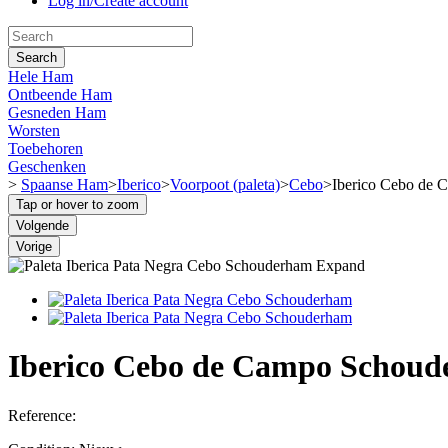
Log in/Create account
Search
Hele Ham
Ontbeende Ham
Gesneden Ham
Worsten
Toebehoren
Geschenken
>
Spaanse Ham
>
Iberico
>
Voorpoot (paleta)
>
Cebo
>
Iberico Cebo de
Tap or hover to zoom
Volgende
Vorige
Expand
Iberico Cebo de Campo Schou
Reference: