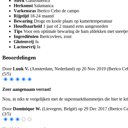
Merk
Gastroiberico
Herkomst
Salamanca
Varkensras
Iberico Cebo de campo
Rijptijd
18-24 maand
Bewaring
Droge en koele plaats op kamertemperatuur
Houdbaarheid
1 jaar of 2 maand eens aangesneden
Tips
Voor een optimale bewaring de ham afdekken met sneetjes
Ingrediënten
Ibericovlees, zout
Glutenvrij
Ja
Lactosevrij
Ja
Beoordelingen
Door
Luuk V.
(Amsterdam, Nederland) op
20 Nov 2019
(
Iberico C
(
5
/
5
)
Zeer aangenaam verrast!
Nou, in niks te vergelijken met de supermarkthammetjes die hier te kri
Door
Dominique W.
(Lievegem, België) op
29 Dec 2017
(
Iberico 
(
3
/
5
)