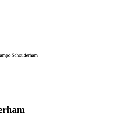
 Campo Schouderham
derham