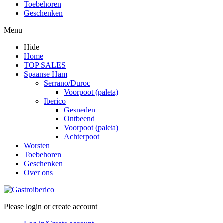
Toebehoren
Geschenken
Menu
Hide
Home
TOP SALES
Spaanse Ham
Serrano/Duroc
Voorpoot (paleta)
Iberico
Gesneden
Ontbeend
Voorpoot (paleta)
Achterpoot
Worsten
Toebehoren
Geschenken
Over ons
Please login or create account