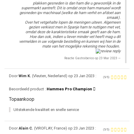
plakken gesneden is dan ham die u gewoonlijk in de
supermarkt aantreft. Dit is omdat onze ham manueel wordt
gesneden ipv machinaal (welke de ham verhit en afdoet aan
smaak).
Over het vetgehalte lopen de meningen uiteen. Algemeen
gezien verkiest men in Spanje ham te nuttigen met vet,
omdat deze de karakteristieke smaak geeft aan de ham.
Hoe dan ook, indien u liever minder vet heeft mag u dit
vermelden in uw volgende bestelling en kunnen wij hier in de
mate van het mogelijke rekening mee houden.
Reactie Gastroiberico op 23 Mar 2023
Door
Wim K.
(Vleuten, Nederland) op 23 Jan 2023 :
(5/5)
Beoordeeld product :
Hammes Pro Champion
Topaankoop
Uitstekende kwaliteit en snelle service
Door
Alain C.
(VIROFLAY, France) op 23 Jan 2023 :
(5/5)