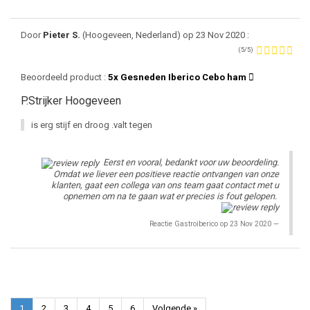
Door
Pieter S.
(Hoogeveen, Nederland) op 23 Nov 2020 :
(5/5)
Beoordeeld product :
5x Gesneden Iberico Cebo ham
P.Strijker Hoogeveen
is erg stijf en droog .valt tegen
Eerst en vooral, bedankt voor uw beoordeling.
Omdat we liever een positieve reactie ontvangen van onze
klanten, gaat een collega van ons team gaat contact met u
opnemen om na te gaan wat er precies is fout gelopen.
Reactie Gastroiberico op 23 Nov 2020
1
2
3
4
5
6
Volgende »