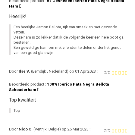
Beoordeeld product :
5x Gesneden Iberico Pata Negra Bellota
Ham
Heerlijk!
Een heerlijke Jamon Bellota, rijk van smaak en met gezonde
vetten.
Deze ham is zo lekker dat ik de volgende keer een hele poot ga
bestellen.
Een geweldige ham om met vrienden te delen onder het genot
van een goed glas wijn.
Door
Ilse V.
(Eemdijk , Nederland) op 01 Apr 2023 :
(5/5)
Beoordeeld product :
100% Iberico Pata Negra Bellota
Schouderham
Top kwaliteit
Top
Door
Nico C.
(Vertrijk, België) op 26 Mar 2023 :
(5/5)