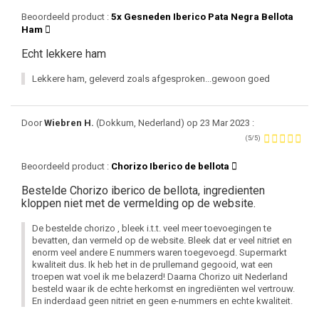
Beoordeeld product :
5x Gesneden Iberico Pata Negra Bellota
Ham
Echt lekkere ham
Lekkere ham, geleverd zoals afgesproken...gewoon goed
Door
Wiebren H.
(Dokkum, Nederland) op 23 Mar 2023 :
(5/5)
Beoordeeld product :
Chorizo Iberico de bellota
Bestelde Chorizo iberico de bellota, ingredienten
kloppen niet met de vermelding op de website.
De bestelde chorizo , bleek i.t.t. veel meer toevoegingen te
bevatten, dan vermeld op de website. Bleek dat er veel nitriet en
enorm veel andere E nummers waren toegevoegd. Supermarkt
kwaliteit dus. Ik heb het in de prullemand gegooid, wat een
troepen wat voel ik me belazerd! Daarna Chorizo uit Nederland
besteld waar ik de echte herkomst en ingrediënten wel vertrouw.
En inderdaad geen nitriet en geen e-nummers en echte kwaliteit.