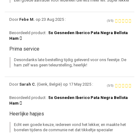
Een goede aanrader voor iedereen die iets meer wil. Super lekker
Door
Febe M.
op 23 Aug 2025 :
(5/5)
Beoordeeld product :
5x Gesneden Iberico Pata Negra Bellota
Ham
Prima service
Desondanks late bestelling tijdig geleverd voor ons feestje. De
ham zelf was geen teleurstelling, heerlijk!
Door
Sarah C.
(Genk, België) op 17 May 2025 :
(5/5)
Beoordeeld product :
5x Gesneden Iberico Pata Negra Bellota
Ham
Heerlijke hapjes
Echt een goede keuze, iedereen vond het lekker, en maakte het
borrelen tijdens de communie net dat tikkeltje specialer