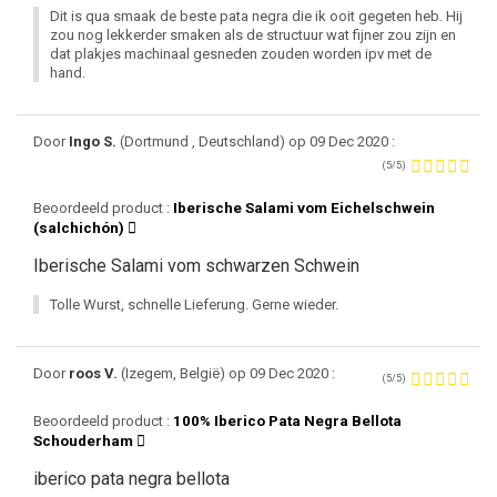
Dit is qua smaak de beste pata negra die ik ooit gegeten heb. Hij
zou nog lekkerder smaken als de structuur wat fijner zou zijn en
dat plakjes machinaal gesneden zouden worden ipv met de
hand.
Door
Ingo S.
(Dortmund , Deutschland) op 09 Dec 2020 :
(5/5)
Beoordeeld product :
Iberische Salami vom Eichelschwein
(salchichón)
Iberische Salami vom schwarzen Schwein
Tolle Wurst, schnelle Lieferung. Gerne wieder.
Door
roos V.
(Izegem, België) op 09 Dec 2020 :
(5/5)
Beoordeeld product :
100% Iberico Pata Negra Bellota
Schouderham
iberico pata negra bellota