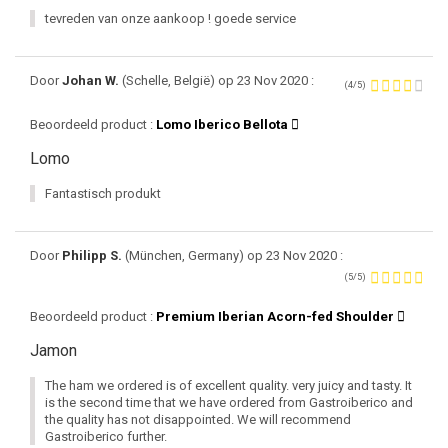
tevreden van onze aankoop ! goede service
Door
Johan W.
(Schelle, België) op 23 Nov 2020 :
(4/5)
Beoordeeld product :
Lomo Iberico Bellota
Lomo
Fantastisch produkt
Door
Philipp S.
(München, Germany) op 23 Nov 2020 :
(5/5)
Beoordeeld product :
Premium Iberian Acorn-fed Shoulder
Jamon
The ham we ordered is of excellent quality. very juicy and tasty. It
is the second time that we have ordered from Gastroiberico and
the quality has not disappointed. We will recommend
Gastroiberico further.