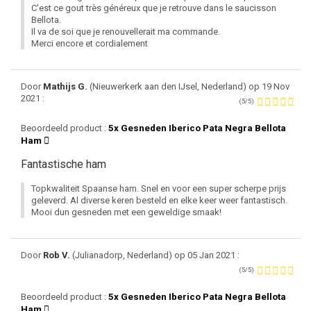
C'est ce gout très généreux que je retrouve dans le saucisson
Bellota.
Il va de soi que je renouvellerait ma commande.
Merci encore et cordialement
Door
Mathijs G.
(Nieuwerkerk aan den IJsel, Nederland) op 19 Nov
2021 :
(5/5)
Beoordeeld product :
5x Gesneden Iberico Pata Negra Bellota
Ham
Fantastische ham
Topkwaliteit Spaanse ham. Snel en voor een super scherpe prijs
geleverd. Al diverse keren besteld en elke keer weer fantastisch.
Mooi dun gesneden met een geweldige smaak!
Door
Rob V.
(Julianadorp, Nederland) op 05 Jan 2021 :
(5/5)
Beoordeeld product :
5x Gesneden Iberico Pata Negra Bellota
Ham