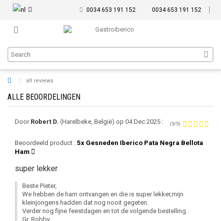
0034 653 191 152
0034 653 191 152
all reviews
ALLE BEOORDELINGEN
Door
Robert D.
(Harelbeke, België) op 04 Dec 2025 :
(5/5)
Beoordeeld product :
5x Gesneden Iberico Pata Negra Bellota
Ham
super lekker
Beste Pieter,
We hebben de ham ontvangen en die is super lekker,mijn
kleinjongens hadden dat nog nooit gegeten.
Verder nog fijne feestdagen en tot de volgende bestelling.
Gr. Robby.