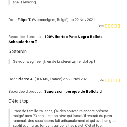
snelle levering.
Door
Filipe T.
(Wommelgem, België) op 22 Nov 2021 :
(5/5)
Beoordeeld product :
100% Iberico Pata Negra Bellota
Schouderham
5 Sterren
Gewoonweg heerlijk en de kinderen zijn er dol op !
Door
Pierre A.
(BENAIS, France) op 21 Nov 2021 :
(5/5)
Beoordeeld product :
Saucisson Ibérique de Bellota
C'était top
Etant de famille italienne, j'ai des souvenirs encore présent
malgré mes 73 ans, de mon père qui lorsqu'il rentrait du pays
ramenait des saucissons fait artisanalement et qui avait un gout
subtil et un gras fondant qui collait au palet. C'était top.