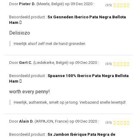
Door
Pieter D.
(Meerle, België) op 09 Dec 2020 :
(5/5)
Beoordeeld product :
5x Gesneden Iberico Pata Negra Bellota
Ham
Delisiozo
Heerlijk alsof zelf met de hand grsneden
Door
Gert C.
(Liedekerke, België) op 09 Dec 2020 :
(5/5)
Beoordeeld product :
Spaanse 100% Iberico Pata Negra Bellota
Ham
worth every penny!
Heerlijk, authentiek, smelt op je tong. Verbazend snelle levertijd!
Door
Alain D.
(ARPAJON, France) op 09 Dec 2020 :
(5/5)
Beoordeeld product :
5x Jambon Ibérique Pata Negra de