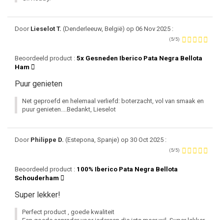
Door
Lieselot T.
(Denderleeuw, België) op 06 Nov 2025 :
(5/5)
Beoordeeld product :
5x Gesneden Iberico Pata Negra Bellota
Ham
Puur genieten
Net geproefd en helemaal verliefd: boterzacht, vol van smaak en
puur genieten....Bedankt, Lieselot
Door
Philippe D.
(Estepona, Spanje) op 30 Oct 2025 :
(5/5)
Beoordeeld product :
100% Iberico Pata Negra Bellota
Schouderham
Super lekker!
Perfect product , goede kwaliteit