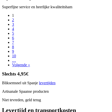
Superfijne service en heerlijke kwaliteitsham
1
2
3
4
5
6
7
8
9
10
…
Volgende »
Slechts 4,95€
Bliksemsnel uit Spanje
levertijden
Artisanale Spaanse producten
Niet tevreden, geld terug
Levertijd en transportkosten