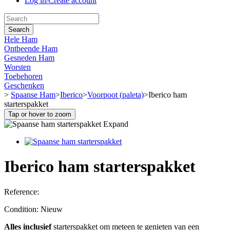
Log in/Create account
Search
Hele Ham
Ontbeende Ham
Gesneden Ham
Worsten
Toebehoren
Geschenken
>
Spaanse Ham
>
Iberico
>
Voorpoot (paleta)
>
Iberico ham
starterspakket
Tap or hover to zoom
Expand
Iberico ham starterspakket
Reference:
Condition:
Nieuw
Alles inclusief
starterspakket om meteen te genieten van een