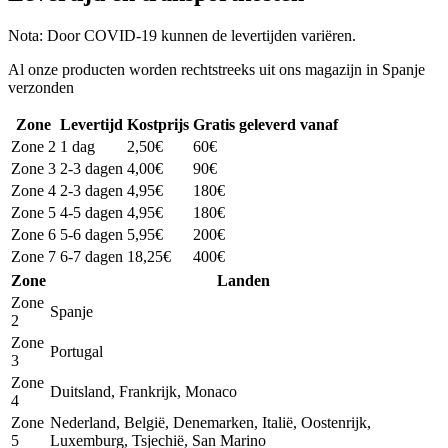
Nota: Door COVID-19 kunnen de levertijden variëren.
Al onze producten worden rechtstreeks uit ons magazijn in Spanje
verzonden
Zone
Levertijd
Kostprijs
Gratis geleverd vanaf
Zone 2
1 dag
2,50€
60€
Zone 3
2-3 dagen
4,00€
90€
Zone 4
2-3 dagen
4,95€
180€
Zone 5
4-5 dagen
4,95€
180€
Zone 6
5-6 dagen
5,95€
200€
Zone 7
6-7 dagen
18,25€
400€
Zone
Landen
Zone
Spanje
2
Zone
Portugal
3
Zone
Duitsland, Frankrijk, Monaco
4
Zone
Nederland, België, Denemarken, Italië, Oostenrijk,
5
Luxemburg, Tsjechië, San Marino