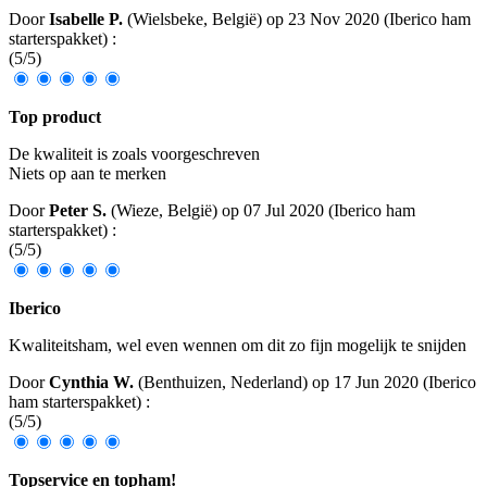
Door
Isabelle P.
(Wielsbeke, België) op
23 Nov 2020
(
Iberico ham
starterspakket
)
:
(
5
/
5
)
Top product
De kwaliteit is zoals voorgeschreven
Niets op aan te merken
Door
Peter S.
(Wieze, België) op
07 Jul 2020
(
Iberico ham
starterspakket
)
:
(
5
/
5
)
Iberico
Kwaliteitsham, wel even wennen om dit zo fijn mogelijk te snijden
Door
Cynthia W.
(Benthuizen, Nederland) op
17 Jun 2020
(
Iberico
ham starterspakket
)
:
(
5
/
5
)
Topservice en topham!