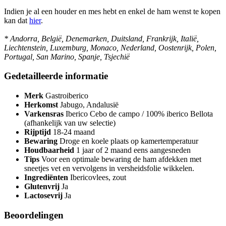
Indien je al een houder en mes hebt en enkel de ham wenst te kopen
kan dat
hier
.
* Andorra, België, Denemarken, Duitsland, Frankrijk, Italië,
Liechtenstein, Luxemburg, Monaco, Nederland, Oostenrijk, Polen,
Portugal, San Marino, Spanje, Tsjechië
Gedetailleerde informatie
Merk
Gastroiberico
Herkomst
Jabugo, Andalusië
Varkensras
Iberico Cebo de campo / 100% iberico Bellota
(afhankelijk van uw selectie)
Rijptijd
18-24 maand
Bewaring
Droge en koele plaats op kamertemperatuur
Houdbaarheid
1 jaar of 2 maand eens aangesneden
Tips
Voor een optimale bewaring de ham afdekken met
sneetjes vet en vervolgens in versheidsfolie wikkelen.
Ingrediënten
Ibericovlees, zout
Glutenvrij
Ja
Lactosevrij
Ja
Beoordelingen