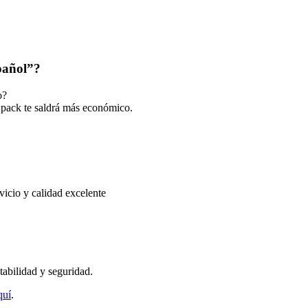
spañol”?
o?
 pack te saldrá más económico.
rvicio y calidad excelente
tabilidad y seguridad.
quí
.