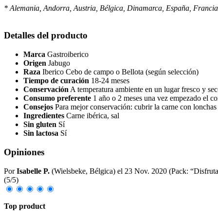
* Alemania, Andorra, Austria, Bélgica, Dinamarca, España, Francia,
Detalles del producto
Marca
Gastroiberico
Origen
Jabugo
Raza
Iberico Cebo de campo o Bellota (según selección)
Tiempo de curación
18-24 meses
Conservación
A temperatura ambiente en un lugar fresco y se
Consumo preferente
1 año o 2 meses una vez empezado el co
Consejos
Para mejor conservación: cubrir la carne con lonchas 
Ingredientes
Carne ibérica, sal
Sin gluten
Sí
Sin lactosa
Sí
Opiniones
Por
Isabelle P.
(Wielsbeke, Bélgica) el
23 Nov. 2020
(
Pack: “Disfrut
(
5
/
5
)
Top product