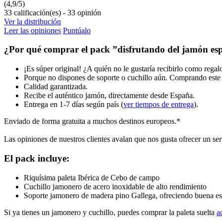
(
4,9
/
5
)
33
calificación(es) -
33
opinión
Ver la distribución
Leer las opiniones
Puntúalo
¿Por qué comprar el pack ”disfrutando del jamón e
¡Es súper original! ¿A quién no le gustaría recibirlo como regal
Porque no dispones de soporte o cuchillo aún. Comprando este
Calidad garantizada.
Recibe el auténtico jamón, directamente desde España.
Entrega en 1-7 días según país (
ver tiempos de entrega
).
Enviado de forma gratuita a muchos destinos europeos.*
Las opiniones de nuestros clientes avalan que nos gusta ofrecer un se
El pack incluye:
Riquísima paleta Ibérica de Cebo de campo
Cuchillo jamonero de acero inoxidable de alto rendimiento
Soporte jamonero de madera pino Gallega, ofreciendo buena es
Si ya tienes un jamonero y cuchillo, puedes comprar la paleta suelta
a