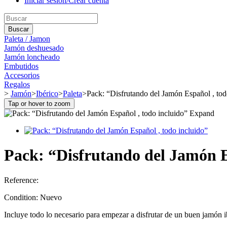
Iniciar sesión/Crear cuenta
Buscar
Paleta / Jamon
Jamón deshuesado
Jamón loncheado
Embutidos
Accesorios
Regalos
>
Jamón
>
Ibérico
>
Paleta
>
Pack: “Disfrutando del Jamón Español , tod
Tap or hover to zoom
Expand
Pack: “Disfrutando del Jamón E
Reference:
Condition:
Nuevo
Incluye todo lo necesario para empezar a disfrutar de un buen jamón i