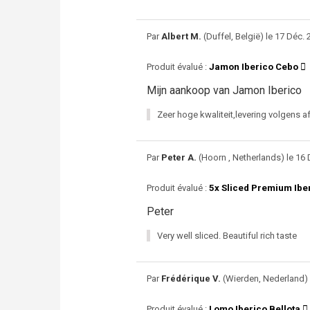
Par
Albert M.
(Duffel, België) le 17 Déc. 
Produit évalué :
Jamon Iberico Cebo
Mijn aankoop van Jamon Iberico
Zeer hoge kwaliteit,levering volgens a
Par
Peter A.
(Hoorn , Netherlands) le 16 
Produit évalué :
5x Sliced Premium Ib
Peter
Very well sliced. Beautiful rich taste
Par
Frédérique V.
(Wierden, Nederland) l
Produit évalué :
Lomo Iberico Bellota