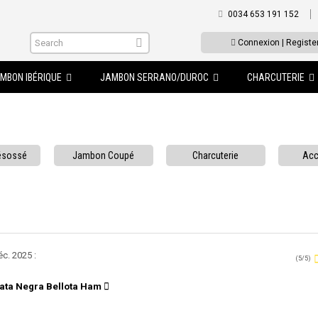
0034 653 191 152
Connexion | Registe
MBON IBÉRIQUE
JAMBON SERRANO/DUROC
CHARCUTERIE
ésossé
Jambon Coupé
Charcuterie
Acc
éc. 2025 :
(5/5)
ata Negra Bellota Ham