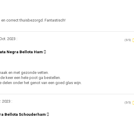
 en correct thuisbezorgd. Fantastisch!
Oct. 2023 :
(5/5)
ata Negra Bellota Ham
 smaak en met gezonde vetten.
de keer een hele poot ga bestellen.
 delen onder het genot van een goed glas wijn.
. 2023 :
(5/5)
gra Bellota Schouderham