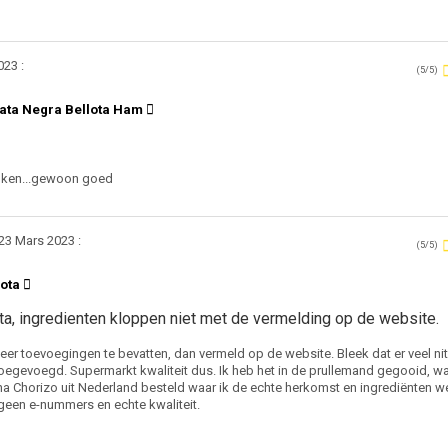
023 :
(5/5)
ata Negra Bellota Ham
oken...gewoon goed
23 Mars 2023 :
(5/5)
lota
ta, ingredienten kloppen niet met de vermelding op de website.
 meer toevoegingen te bevatten, dan vermeld op de website. Bleek dat er veel nit
egevoegd. Supermarkt kwaliteit dus. Ik heb het in de prullemand gegooid, wa
na Chorizo uit Nederland besteld waar ik de echte herkomst en ingrediënten w
 geen e-nummers en echte kwaliteit.