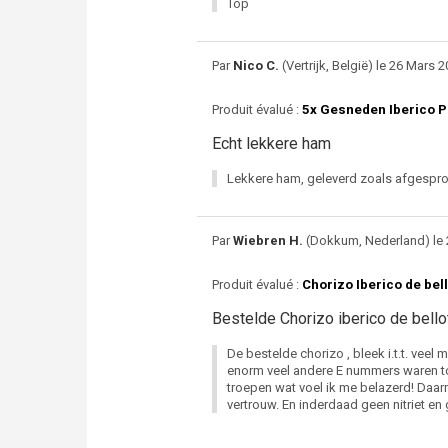
Top
Par
Nico C.
(Vertrijk, België) le 26 Mars 2
Produit évalué :
5x Gesneden Iberico P
Echt lekkere ham
Lekkere ham, geleverd zoals afgespr
Par
Wiebren H.
(Dokkum, Nederland) le 
Produit évalué :
Chorizo Iberico de bel
Bestelde Chorizo iberico de bello
De bestelde chorizo , bleek i.t.t. veel
enorm veel andere E nummers waren to
troepen wat voel ik me belazerd! Daar
vertrouw. En inderdaad geen nitriet en