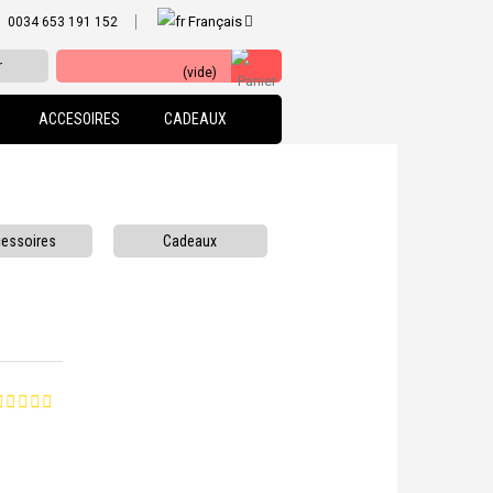
Français
0034 653 191 152
r
(vide)
ACCESOIRES
CADEAUX
essoires
Cadeaux