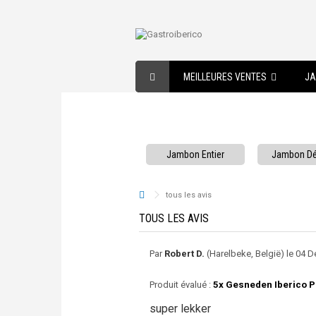
MEILLEURES VENTES
JA
Jambon Entier
Jambon D
tous les avis
TOUS LES AVIS
Par
Robert D.
(Harelbeke, België) le 04 D
Produit évalué :
5x Gesneden Iberico P
super lekker