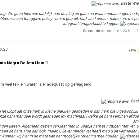
Beste Wie
ing. We gaan hiermee dadelijk aan de slag en gaan na waar aanpassingen nodig 
n hebben we een teruggave policy waar u gebruik had van kunnen maken om uw pr
integraal terugbetaald te krijgen.
Réponse du responsable le 23 Mars 
2023 :
(4/5)
ata Negra Bellota Ham
m veel te klein waren is er adequaat op gereageerd.
Best
et klopt dat onze ham in kleine plakken gesneden is dan ham die u gewoonlijk 
 onze ham manueel wordt gesneden ipv machinaal (welke de ham verhit en afdoe
sm
ngen uiteen. Algemeen gezien verkiest men in Spanje ham te nuttigen met vet, 
 aan de ham. Hoe dan ook, indien u liever minder vet heeft mag u dit vermelden 
n kunnen wij hier in de mate van het mogelijke rekening mee houden.