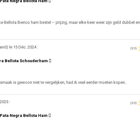
 Pata Negra Bellota Ham
ke Bellota Iberico ham bestel – prijzig, maar elke keer weer zijn geld dubbel e
and) le 15 Déc. 2024 :
(5/5)
gra Bellota Schouderham
smaak is gewoon niet te vergelijken, had ik veel eerder moeten kopen.
2023 :
(5/5)
 Pata Negra Bellota Ham