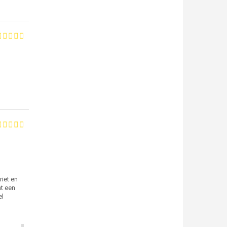
riet en
t een
el