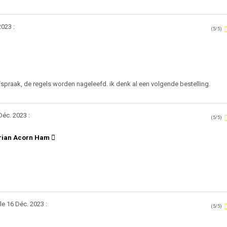
2023 :
(5/5)
fspraak, de regels worden nageleefd. ik denk al een volgende bestelling.
Déc. 2023 :
(5/5)
erian Acorn Ham
e 16 Déc. 2023 :
(5/5)