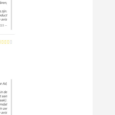
bren,
zijn.
oduct
2023
e Ad,
in de
t aan
aak).
omdat
in uw