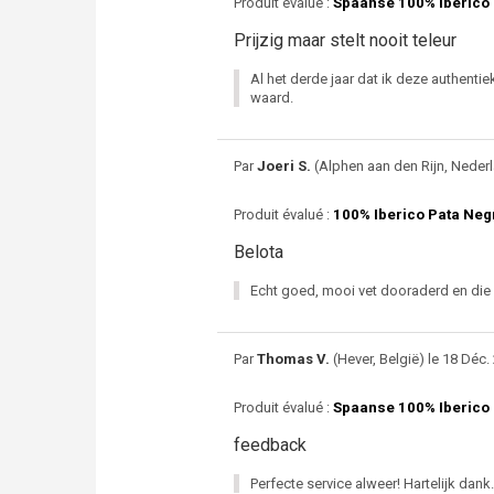
Produit évalué :
Spaanse 100% Iberico
Prijzig maar stelt nooit teleur
Al het derde jaar dat ik deze authentie
waard.
Par
Joeri S.
(Alphen aan den Rijn, Nederl
Produit évalué :
100% Iberico Pata Ne
Belota
Echt goed, mooi vet dooraderd en die 
Par
Thomas V.
(Hever, België) le 18 Déc. 
Produit évalué :
Spaanse 100% Iberico
feedback
Perfecte service alweer! Hartelijk dank.