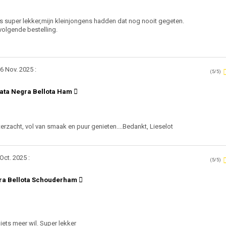
 super lekker,mijn kleinjongens hadden dat nog nooit gegeten.
volgende bestelling.
6 Nov. 2025 :
(5/5)
ata Negra Bellota Ham
erzacht, vol van smaak en puur genieten....Bedankt, Lieselot
Oct. 2025 :
(5/5)
gra Bellota Schouderham
ets meer wil. Super lekker