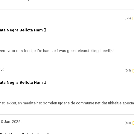
(5/5)
ata Negra Bellota Ham
erd voor ons feestje. De ham zelf was geen teleurstelling, heerlijk!
5 :
(5/5)
ata Negra Bellota Ham
t lekker, en maakte het borrelen tijdens de communie net dat tikkeltje specia
0 Jan. 2025 :
(5/5)