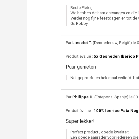
Beste Pieter,
We hebben de ham ontvangen en die is
Verder nog fijne feestdagen en tot de 
Gr. Robby.
Par
Lieselot T.
(Denderleeuw, België) le 0
Produit évalué :
5x Gesneden Iberico P
Puur genieten
Net geproefd en helemaal verliefd: bot
Par
Philippe D.
(Estepona, Spanje) le 30 
Produit évalué :
100% Iberico Pata Ne
Super lekker!
Perfect product , goede kwaliteit
Een goede aanrader voor iedereen die i