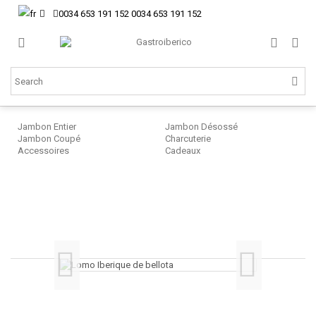
0034 653 191 152
0034 653 191 152
Jambon Entier
Jambon Désossé
Jambon Coupé
Charcuterie
Accessoires
Cadeaux
Ch
L
Ib
de
Be