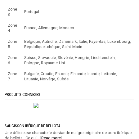
Zone
Portugal
3
Zone
France, Allemagne, Monaco
4
Zone
Belgique, Autriche, Danemark, Italie, Pays-Bas, Luxembourg,
5
République tchèque, Saint-Marin
Zone
Suisse, Slovaquie, Slovénie, Hongrie, Liechtenstein,
6
Pologne, Royaume-Uni
Zone
Bulgarie, Croatie, Estonie, Finlande, Irlande, Lettonie,
7
Lituanie, Norvège, Suède
PRODUITS CONNEXES
SAUCISSON IBÉRIQUE DE BELLOTA
Une délicieuse charcuterie de viande maigre originaire de porc ibérique
de bellota. Ce qui... [
Read more
]