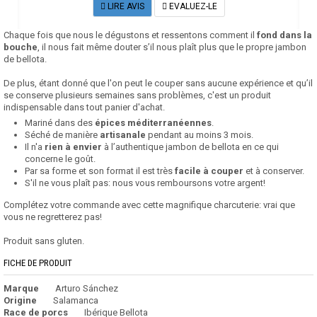
LIRE AVIS
EVALUEZ-LE
Chaque fois que nous le dégustons et ressentons comment il
fond dans la
bouche
, il nous fait même douter s’il nous plaît plus que le propre jambon
de bellota.
De plus, étant donné que l'on peut le couper sans aucune expérience et qu’il
se conserve plusieurs semaines sans problèmes, c'est un produit
indispensable dans tout panier d'achat.
Mariné dans des
épices méditerranéennes
.
Séché de manière
artisanale
pendant au moins 3 mois.
Il n'a
rien à envier
à l’authentique jambon de bellota en ce qui
concerne le goût.
Par sa forme et son format il est très
facile à couper
et à conserver.
S'il ne vous plaît pas: nous vous remboursons votre argent!
Complétez votre commande avec cette magnifique charcuterie: vrai que
vous ne regretterez pas!
Produit sans gluten.
FICHE DE PRODUIT
Marque
Arturo Sánchez
Origine
Salamanca
Race de porcs
Ibérique Bellota