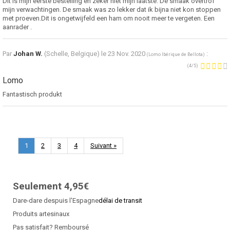
Dit is mijn eerste bestelling en zeker niet mijn laatste. De smaak overtrof
mijn verwachtingen. De smaak was zo lekker dat ik bijna niet kon stoppen
met proeven.Dit is ongetwijfeld een ham om nooit meer te vergeten. Een
aanrader .
Par
Johan W.
(Schelle, Belgique) le
23 Nov. 2020
:
(
Lomo Ibérique de Bellota
)
(
4
/
5
)
Lomo
Fantastisch produkt
1
2
3
4
Suivant »
Seulement 4,95€
Dare-dare despuis l'Espagne
délai de transit
Produits artesinaux
Pas satisfait? Remboursé