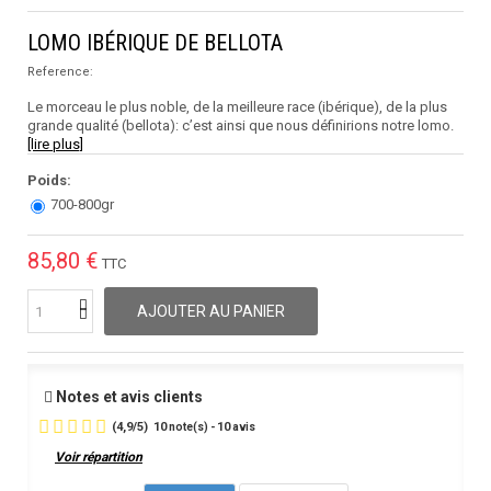
LOMO IBÉRIQUE DE BELLOTA
Reference:
Le morceau le plus noble, de la meilleure race (ibérique), de la plus
grande qualité (bellota): c’est ainsi que nous définirions notre lomo.
[lire plus]
Poids:
700-800gr
85,80 €
TTC
AJOUTER AU PANIER
Notes et avis clients
(
4,9
/
5
)
10
10
note(s) -
avis
Voir répartition