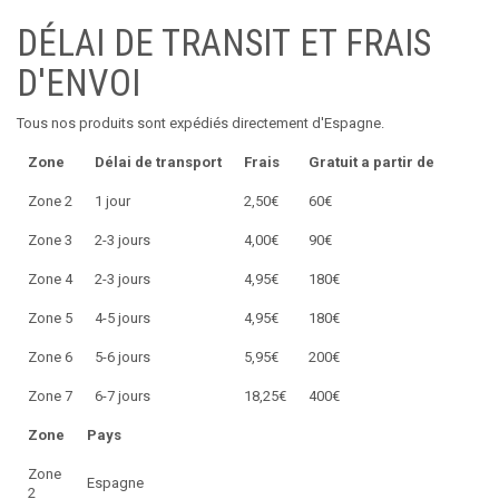
DÉLAI DE TRANSIT ET FRAIS
D'ENVOI
Tous nos produits sont expédiés directement d'Espagne.
Zone
Délai de transport
Frais
Gratuit a partir de
Zone 2
1 jour
2,50€
60€
Zone 3
2-3 jours
4,00€
90€
Zone 4
2-3 jours
4,95€
180€
Zone 5
4-5 jours
4,95€
180€
Zone 6
5-6 jours
5,95€
200€
Zone 7
6-7 jours
18,25€
400€
Zone
Pays
Zone
Espagne
2