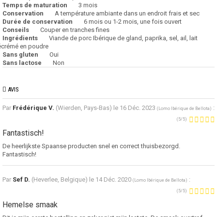
Temps de maturation
3 mois
Conservation
A température ambiante dans un endroit frais et sec
Durée de conservation
6 mois ou 1-2 mois, une fois ouvert
Conseils
Couper en tranches fines
Ingrédients
Viande de porc Ibérique de gland, paprika, sel, ail, lait
écrémé en poudre
Sans gluten
Oui
Sans lactose
Non
AVIS
Par
Frédérique V.
(Wierden, Pays-Bas) le
16 Déc. 2023
:
(
Lomo Ibérique de Bellota
)
(
5
/
5
)
Fantastisch!
De heerlijkste Spaanse producten snel en correct thuisbezorgd.
Fantastisch!
Par
Sef D.
(Heverlee, Belgique) le
14 Déc. 2020
:
(
Lomo Ibérique de Bellota
)
(
5
/
5
)
Hemelse smaak