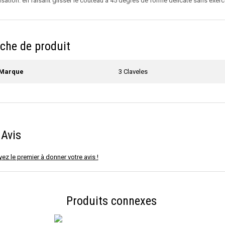
lisation: en faisant glisser le couteau à 45 degrés de forme délicate sans exerce
iche de produit
Marque
3 Claveles
Avis
ez le premier à donner votre avis !
Produits connexes