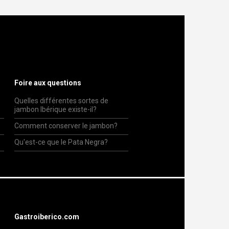
Foire aux questions
Quelles différentes sortes de
jambon Ibérique existe-il?
Comment conserver le jambon?
Qu'est-ce que le Pata Negra?
Gastroiberico.com