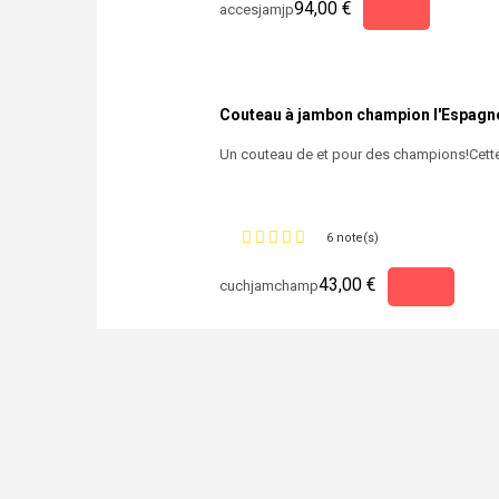
94,00 €
accesjamjp
Couteau à jambon champion l'Espagn
Un couteau de et pour des champions!Cette é
6 note(s)
43,00 €
cuchjamchamp