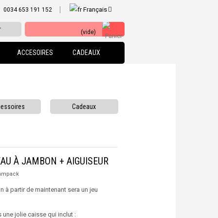
Français
0034 653 191 152
r
(vide)
ACCESOIRES
CADEAUX
essoires
Cadeaux
EAU À JAMBON + AIGUISEUR
ampack
 à partir de maintenant sera un jeu
une jolie caisse qui inclut :