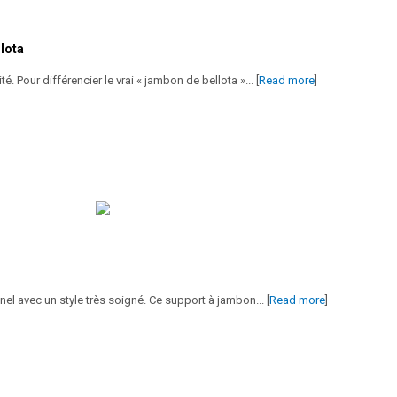
lota
 Pour différencier le vrai « jambon de bellota »... [
Read more
]
el avec un style très soigné. Ce support à jambon... [
Read more
]