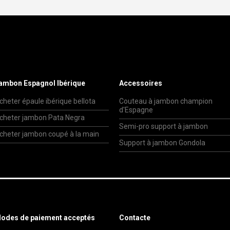
ambon Espagnol Ibérique
Accessoires
cheter épaule ibérique bellota
Couteau à jambon champion
d'Espagne
cheter jambon Pata Negra
Semi-pro support à jambon
cheter jambon coupé à la main
Support à jambon Gondola
odes de paiement acceptés
Contacte