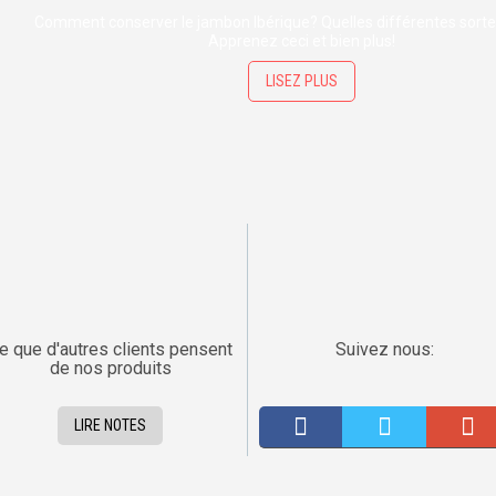
Comment conserver le jambon Ibérique? Quelles différentes sortes
Apprenez ceci et bien plus!
LISEZ PLUS
e que d'autres clients pensent
Suivez nous:
de nos produits
LIRE NOTES