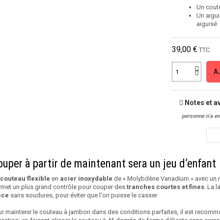
Un cout
Un aigui
aiguisé
39,00 €
TTC
A
Notes et av
personne n'a en
uper à partir de maintenant sera un jeu d’enfant
couteau flexible
en
acier inoxydable
de « Molybdène Vanadium » avec un m
met un plus grand contrôle pour couper des
tranches courtes et fines
. La 
èce
sans soudures, pour éviter que l'on puisse le casser.
r maintenir le couteau à jambon dans des conditions parfaites, il est recomma