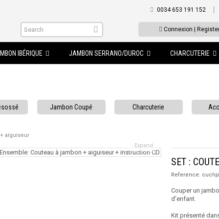
0034 653 191 152
Connexion | Registe
MBON IBÉRIQUE
JAMBON SERRANO/DUROC
CHARCUTERIE
ésossé
Jambon Coupé
Charcuterie
Acc
+ aiguiseur
Expand
SET : COUT
Reference:
cuchj
Couper un jambon
d’enfant.
Kit présenté dans 