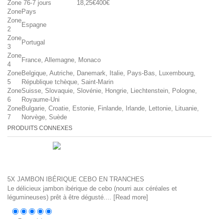
Zone 7
6-7 jours
18,25€
400€
Zone
Pays
Zone
Espagne
2
Zone
Portugal
3
Zone
France, Allemagne, Monaco
4
Zone
Belgique, Autriche, Danemark, Italie, Pays-Bas, Luxembourg,
5
République tchèque, Saint-Marin
Zone
Suisse, Slovaquie, Slovénie, Hongrie, Liechtenstein, Pologne,
6
Royaume-Uni
Zone
Bulgarie, Croatie, Estonie, Finlande, Irlande, Lettonie, Lituanie,
7
Norvège, Suède
PRODUITS CONNEXES
5X JAMBON IBÉRIQUE CEBO EN TRANCHES
Le délicieux jambon ibérique de cebo (nourri aux céréales et
légumineuses) prêt à être dégusté.... [
Read more
]