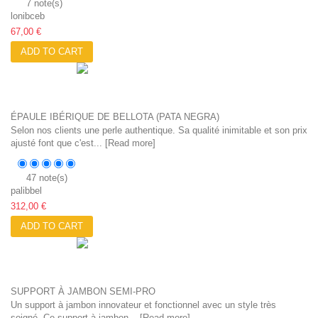
7 note(s)
lonibceb
67,00 €
ADD TO CART
ÉPAULE IBÉRIQUE DE BELLOTA (PATA NEGRA)
Selon nos clients une perle authentique. Sa qualité inimitable et son prix
ajusté font que c'est... [
Read more
]
47 note(s)
palibbel
312,00 €
ADD TO CART
SUPPORT À JAMBON SEMI-PRO
Un support à jambon innovateur et fonctionnel avec un style très
soigné. Ce support à jambon... [
Read more
]