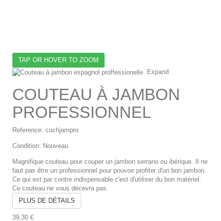
à
J
Pr
TAP OR HOVER TO ZOOM
Expand
COUTEAU À JAMBON
PROFESSIONNEL
Reference:
cuchjampro
Condition:
Nouveau
Magnifique couteau pour couper un jambon serrano ou ibérique. Il ne
faut pas être un professionnel pour pouvoir profiter d'un bon jambon.
Ce qui est par contre indispensable c'est d'utiliser du bon matériel.
Ce couteau ne vous décevra pas.
PLUS DE DÉTAILS
39,30 €