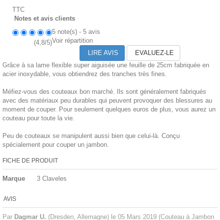
TTC
Notes et avis clients
5
note(s) -
5
avis
Voir répartition
(
4,8
/
5
)
LIRE AVIS
EVALUEZ-LE
Grâce à sa lame flexible super aiguisée une feuille de 25cm fabriquée en
acier inoxydable, vous obtiendrez des tranches très fines.
Méfiez-vous des couteaux bon marché. Ils sont généralement fabriqués
avec des matériaux peu durables qui peuvent provoquer des blessures au
moment de couper. Pour seulement quelques euros de plus, vous aurez un
couteau pour toute la vie.
Peu de couteaux se manipulent aussi bien que celui-là. Conçu
spécialement pour couper un jambon.
FICHE DE PRODUIT
Marque
3 Claveles
AVIS
Par
Dagmar U.
(Dresden, Allemagne) le
05 Mars 2019
(
Couteau à Jambon