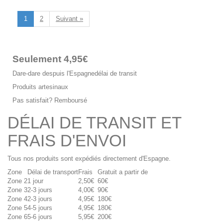
1
2
Suivant »
Seulement 4,95€
Dare-dare despuis l'Espagne
délai de transit
Produits artesinaux
Pas satisfait? Remboursé
DÉLAI DE TRANSIT ET
FRAIS D'ENVOI
Tous nos produits sont expédiés directement d'Espagne.
Zone
Délai de transport
Frais
Gratuit a partir de
Zone 2
1 jour
2,50€
60€
Zone 3
2-3 jours
4,00€
90€
Zone 4
2-3 jours
4,95€
180€
Zone 5
4-5 jours
4,95€
180€
Zone 6
5-6 jours
5,95€
200€