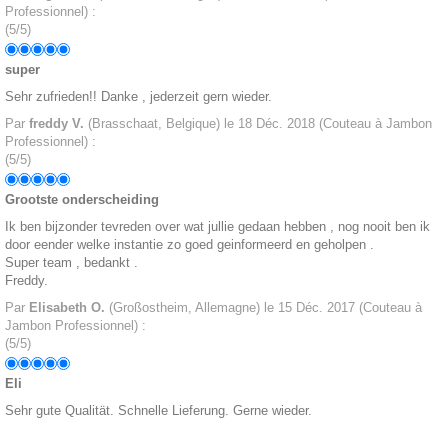
Professionnel
)
:
(
5
/
5
)
super
Sehr zufrieden!! Danke , jederzeit gern wieder.
Par
freddy V.
(Brasschaat, Belgique) le
18 Déc. 2018
(
Couteau à Jambon
Professionnel
)
:
(
5
/
5
)
Grootste onderscheiding
Ik ben bijzonder tevreden over wat jullie gedaan hebben , nog nooit ben ik
door eender welke instantie zo goed geinformeerd en geholpen .
Super team , bedankt .
Freddy.
Par
Elisabeth O.
(Großostheim, Allemagne) le
15 Déc. 2017
(
Couteau à
Jambon Professionnel
)
:
(
5
/
5
)
Eli
Sehr gute Qualität. Schnelle Lieferung. Gerne wieder.