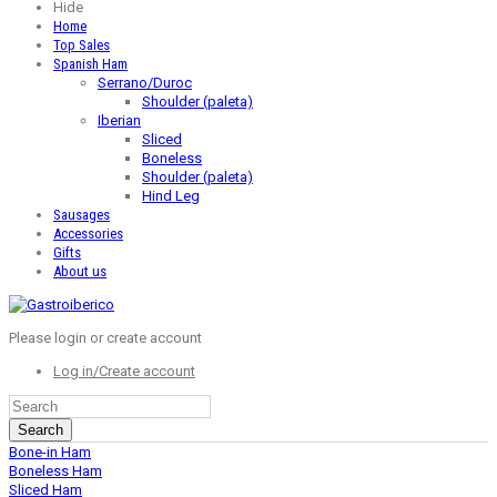
Hide
Home
Top Sales
Spanish Ham
Serrano/Duroc
Shoulder (paleta)
Iberian
Sliced
Boneless
Shoulder (paleta)
Hind Leg
Sausages
Accessories
Gifts
About us
Please login or create account
Log in/Create account
Search
Bone-in Ham
Boneless Ham
Sliced Ham