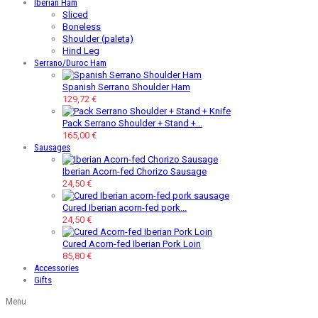
Iberian Ham
Sliced
Boneless
Shoulder (paleta)
Hind Leg
Serrano/Duroc Ham
Spanish Serrano Shoulder Ham
129,72 €
Pack Serrano Shoulder + Stand +...
165,00 €
Sausages
Iberian Acorn-fed Chorizo Sausage
24,50 €
Cured Iberian acorn-fed pork...
24,50 €
Cured Acorn-fed Iberian Pork Loin
85,80 €
Accessories
Gifts
Menu