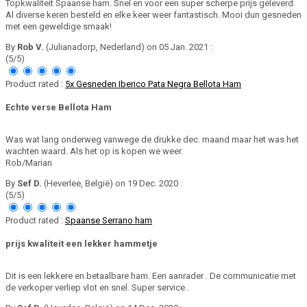
Topkwaliteit Spaanse ham. Snel en voor een super scherpe prijs geleverd.
Al diverse keren besteld en elke keer weer fantastisch. Mooi dun gesneden
met een geweldige smaak!
By
Rob V.
(Julianadorp, Nederland) on 05 Jan. 2021 :
(5/5)
Product rated :
5x Gesneden Iberico Pata Negra Bellota Ham
Echte verse Bellota Ham
Was wat lang onderweg vanwege de drukke dec. maand maar het was het
wachten waard. Als het op is kopen we weer.
Rob/Marian
By
Sef D.
(Heverlee, België) on 19 Dec. 2020 :
(5/5)
Product rated :
Spaanse Serrano ham
prijs kwaliteit een lekker hammetje
Dit is een lekkere en betaalbare ham. Een aanrader . De communicatie met
de verkoper verliep vlot en snel. Super service..