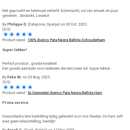
Net geproefd en helemaal verliefd: boterzacht, vol van smaak en puur
genieten....Bedankt, Lieselot
By
Philippe D.
(Estepona, Spanje) on 30 Oct. 2025 :
(5/5)
Product rated :
100% Iberico Pata Negra Bellota Schouderham
Super lekker!
Perfect product , goede kwaliteit
Een goede aanrader voor iedereen die iets meer wil. Super lekker
By
Febe M.
on 23 Aug. 2025 :
(5/5)
Product rated :
5x Gesneden Iberico Pata Negra Bellota Ham
Prima service
Desondanks late bestelling tijdig geleverd voor ons feestje. De ham zelf
was geen teleurstelling, heerlijk!
By
Sarah C.
(Genk, België) on 17 May 2025 :