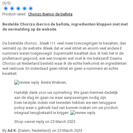
(5/5)
Product rated :
Chorizo Iberico de bellota
Bestelde Chorizo iberico de bellota, ingredienten kloppen niet met
de vermelding op de website.
De bestelde chorizo , bleek i.t.t. veel meer toevoegingen te bevatten, dan
vermeld op de website. Bleek dat er veel nitriet en enorm veel andere E
nummers waren toegevoegd. Supermarkt kwaliteit dus. Ik heb het in de
prullemand gegooid, wat een troepen wat voel ik me belazerd! Daarna
Chorizo uit Nederland besteld waar ik de echte herkomst en ingrediënten
wel vertrouw. En inderdaad geen nitriet en geen e-nummers en echte
kwaliteit.
Beste Wiebren,
Hartelijk dank voor uw opmerking. We gaan hiermee dadelijk
aan de slag en gaan na waar aanpassingen nodig zijn.
Even terzijde; indien niet tevreden hebben we een teruggave
policy waar u gebruik had van kunnen maken om uw product
integraal terugbetaald te krijgen.
Shop owner reply on 23 March 2023
By
Ad K.
(Dalem, Nederland) on 23 March 2023 :