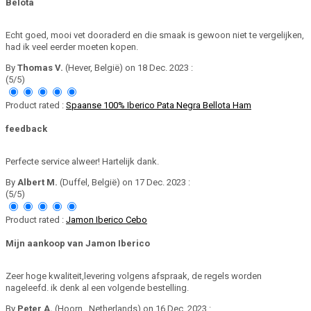
Belota
Echt goed, mooi vet dooraderd en die smaak is gewoon niet te vergelijken,
had ik veel eerder moeten kopen.
By
Thomas V.
(Hever, België) on 18 Dec. 2023 :
(5/5)
Product rated :
Spaanse 100% Iberico Pata Negra Bellota Ham
feedback
Perfecte service alweer! Hartelijk dank.
By
Albert M.
(Duffel, België) on 17 Dec. 2023 :
(5/5)
Product rated :
Jamon Iberico Cebo
Mijn aankoop van Jamon Iberico
Zeer hoge kwaliteit,levering volgens afspraak, de regels worden
nageleefd. ik denk al een volgende bestelling.
By
Peter A.
(Hoorn , Netherlands) on 16 Dec. 2023 :