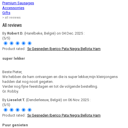
Premium Sausages
Accessorries
Gifts
>
all reviews
All reviews
By
Robert D.
(Harelbeke, België) on 04 Dec. 2025 :
(5/5)
Product rated :
5x Gesneden Iberico Pata Negra Bellota Ham
super lekker
Beste Pieter,
We hebben de ham ontvangen en die is super lekker,mijn kleinjongens
hadden dat nog nooit gegeten.
Verder nog fijne feestdagen en tot de volgende bestelling.
Gr. Robby.
By
Lieselot T.
(Denderleeuw, België) on 06 Nov. 2025 :
(5/5)
Product rated :
5x Gesneden Iberico Pata Negra Bellota Ham
Puur genieten