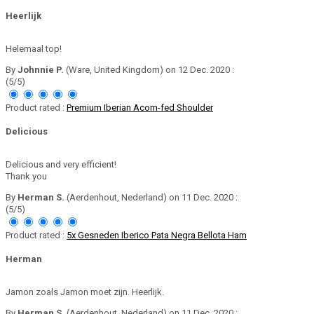
Heerlijk
Helemaal top!
By
Johnnie P.
(Ware, United Kingdom) on 12 Dec. 2020 :
(5/5)
Product rated :
Premium Iberian Acorn-fed Shoulder
Delicious
Delicious and very efficient!
Thank you
By
Herman S.
(Aerdenhout, Nederland) on 11 Dec. 2020 :
(5/5)
Product rated :
5x Gesneden Iberico Pata Negra Bellota Ham
Herman
Jamon zoals Jamon moet zijn. Heerlijk.
By
Herman S.
(Aerdenhout, Nederland) on 11 Dec. 2020 :