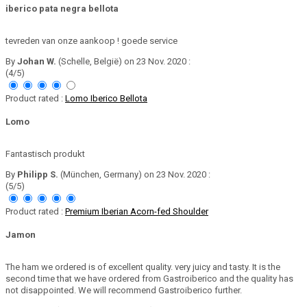
iberico pata negra bellota
tevreden van onze aankoop ! goede service
By
Johan W.
(Schelle, België) on 23 Nov. 2020 :
(4/5)
Product rated :
Lomo Iberico Bellota
Lomo
Fantastisch produkt
By
Philipp S.
(München, Germany) on 23 Nov. 2020 :
(5/5)
Product rated :
Premium Iberian Acorn-fed Shoulder
Jamon
The ham we ordered is of excellent quality. very juicy and tasty. It is the
second time that we have ordered from Gastroiberico and the quality has
not disappointed. We will recommend Gastroiberico further.