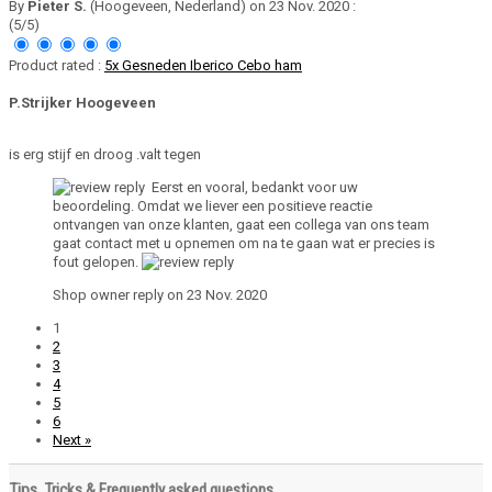
By
Pieter S.
(Hoogeveen, Nederland) on 23 Nov. 2020 :
(5/5)
Product rated :
5x Gesneden Iberico Cebo ham
P.Strijker Hoogeveen
is erg stijf en droog .valt tegen
Eerst en vooral, bedankt voor uw
beoordeling. Omdat we liever een positieve reactie
ontvangen van onze klanten, gaat een collega van ons team
gaat contact met u opnemen om na te gaan wat er precies is
fout gelopen.
Shop owner reply on 23 Nov. 2020
1
2
3
4
5
6
Next »
Tips, Tricks & Frequently asked questions