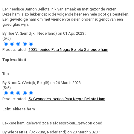
Een heerlijke Jamon Bellota, rijk van smaak en met gezonde vetten.
Deze ham is zo lekker dat ik de volgende keer een hele poot ga bestellen.
Een geweldige ham om met vrienden te delen onder het genot van een
goed glas wijn.
By
Ilse V.
(Eemdijk , Nederland) on 01 Apr. 2023 :
(5/5)
Product rated :
100% Iberico Pata Negra Bellota Schouderham
Top kwaliteit
Top
By
Nico C.
(Vertrijk, België) on 26 March 2023 :
(5/5)
Product rated :
5x Gesneden Iberico Pata Negra Bellota Ham
Echt lekkere ham
Lekkere ham, geleverd zoals afgesproken...gewoon goed
By
Wiebren H.
(Dokkum, Nederland) on 23 March 2023 :