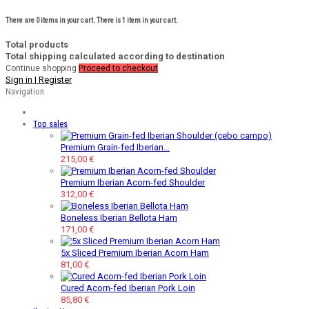
There are
0
items in your cart.
There is 1 item in your cart.
Total products
Total shipping calculated according to destination
Continue shopping
Proceed to checkout
Sign in | Register
Navigation
Top sales
Premium Grain-fed Iberian...
215,00 €
Premium Iberian Acorn-fed Shoulder
312,00 €
Boneless Iberian Bellota Ham
171,00 €
5x Sliced Premium Iberian Acorn Ham
81,00 €
Cured Acorn-fed Iberian Pork Loin
85,80 €