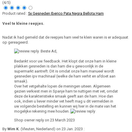
(4/5)
Product rated :
5x Gesneden Iberico Pata Negra Bellota Ham
Veel te kleine reepjes.
Nadat ik had gemeld dat de reepjes ham veel te klein waren is er adequaat
op gereageerd.
Beste Ad,
Bedankt voor uw feedback. Het klopt dat onze ham in kleine
plakken gesneden is dan ham die u gewoonlijk in de
supermarkt aantreft. Dit is omdat onze ham manueel wordt
gesneden ipv machinaal (welke de ham verhit en afdoet aan
smaak).
Over het vetgehalte lopen de meningen uiteen. Algemeen
gezien verkiest men in Spanje ham te nuttigen met vet, omdat
deze de karakteristieke smaak geeft aan de ham. Hoe dan
ook, indien u liever minder vet heeft mag u dit vermelden in
uw volgende bestelling en kunnen wij hier in de mate van het
mogelijke rekening mee houden.
Shop owner reply on 23 March 2023
By
Wim K.
(Vleuten, Nederland) on 23 Jan. 2023 :