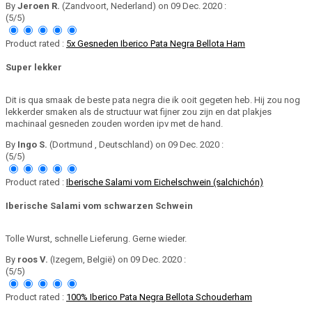
By
Jeroen R.
(Zandvoort, Nederland) on 09 Dec. 2020 :
(5/5)
Product rated :
5x Gesneden Iberico Pata Negra Bellota Ham
Super lekker
Dit is qua smaak de beste pata negra die ik ooit gegeten heb. Hij zou nog
lekkerder smaken als de structuur wat fijner zou zijn en dat plakjes
machinaal gesneden zouden worden ipv met de hand.
By
Ingo S.
(Dortmund , Deutschland) on 09 Dec. 2020 :
(5/5)
Product rated :
Iberische Salami vom Eichelschwein (salchichón)
Iberische Salami vom schwarzen Schwein
Tolle Wurst, schnelle Lieferung. Gerne wieder.
By
roos V.
(Izegem, België) on 09 Dec. 2020 :
(5/5)
Product rated :
100% Iberico Pata Negra Bellota Schouderham