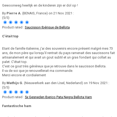
Gewoonweg heerlijk en de kinderen zijn er dol op !
By
Pierre A.
(BENAIS, France) on 21 Nov. 2021 :
(5/5)
Product rated :
Saucisson Ibérique de Bellota
C'était top
Etant de famille italienne, j'ai des souvenirs encore présent malgré mes 73
ans, de mon père qui lorsqu'il rentrait du pays ramenait des saucissons fait
artisanalement et qui avait un gout subtil et un gras fondant qui collait au
palet. C'était top.
C'est ce gout très généreux que je retrouve dans le saucisson Bellota.
Il va de soi que je renouvellerait ma commande.
Merci encore et cordialement
By
Mathijs G.
(Nieuwerkerk aan den IJsel, Nederland) on 19 Nov. 2021 :
(5/5)
Product rated :
5x Gesneden Iberico Pata Negra Bellota Ham
Fantastische ham