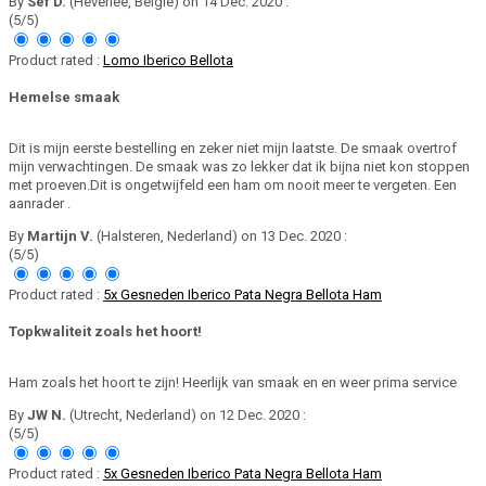
By
Sef D.
(Heverlee, België) on 14 Dec. 2020 :
(5/5)
Product rated :
Lomo Iberico Bellota
Hemelse smaak
Dit is mijn eerste bestelling en zeker niet mijn laatste. De smaak overtrof
mijn verwachtingen. De smaak was zo lekker dat ik bijna niet kon stoppen
met proeven.Dit is ongetwijfeld een ham om nooit meer te vergeten. Een
aanrader .
By
Martijn V.
(Halsteren, Nederland) on 13 Dec. 2020 :
(5/5)
Product rated :
5x Gesneden Iberico Pata Negra Bellota Ham
Topkwaliteit zoals het hoort!
Ham zoals het hoort te zijn! Heerlijk van smaak en en weer prima service
By
JW N.
(Utrecht, Nederland) on 12 Dec. 2020 :
(5/5)
Product rated :
5x Gesneden Iberico Pata Negra Bellota Ham