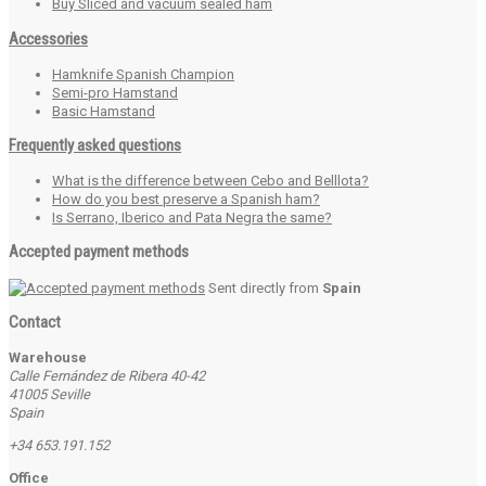
Buy Sliced and vacuum sealed ham
Accessories
Hamknife Spanish Champion
Semi-pro Hamstand
Basic Hamstand
Frequently asked questions
What is the difference between Cebo and Belllota?
How do you best preserve a Spanish ham?
Is Serrano, Iberico and Pata Negra the same?
Accepted payment methods
Sent directly from
Spain
Contact
Warehouse
Calle Fernández de Ribera 40-42
41005 Seville
Spain
+34 653.191.152
Office