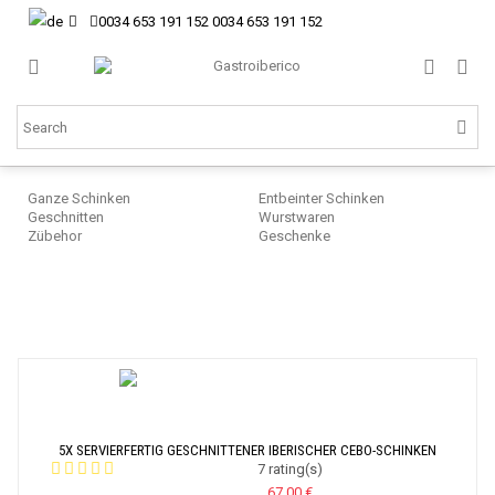
0034 653 191 152
0034 653 191 152
Ganze Schinken
Entbeinter Schinken
Geschnitten
Wurstwaren
Zübehor
Geschenke
Sp
Sc
Ib
5X SERVIERFERTIG GESCHNITTENER IBERISCHER CEBO-SCHINKEN
7 rating(s)
67,00 €