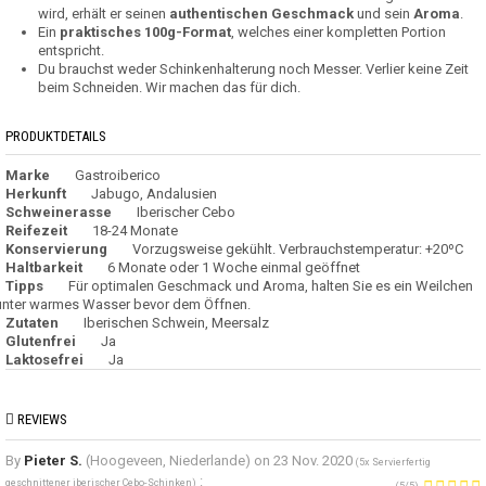
wird, erhält er seinen
authentischen Geschmack
und sein
Aroma
.
Ein
praktisches 100g-Format
, welches einer kompletten Portion
entspricht.
Du brauchst weder Schinkenhalterung noch Messer. Verlier keine Zeit
beim Schneiden. Wir machen das für dich.
PRODUKTDETAILS
Marke
Gastroiberico
Herkunft
Jabugo, Andalusien
Schweinerasse
Iberischer Cebo
Reifezeit
18-24 Monate
Konservierung
Vorzugsweise gekühlt. Verbrauchstemperatur: +20ºC
Haltbarkeit
6 Monate oder 1 Woche einmal geöffnet
Tipps
Für optimalen Geschmack und Aroma, halten Sie es ein Weilchen
unter warmes Wasser bevor dem Öffnen.
Zutaten
Iberischen Schwein, Meersalz
Glutenfrei
Ja
Laktosefrei
Ja
REVIEWS
By
Pieter S.
(Hoogeveen, Niederlande) on
23 Nov. 2020
(
5x Servierfertig
:
geschnittener iberischer Cebo-Schinken
)