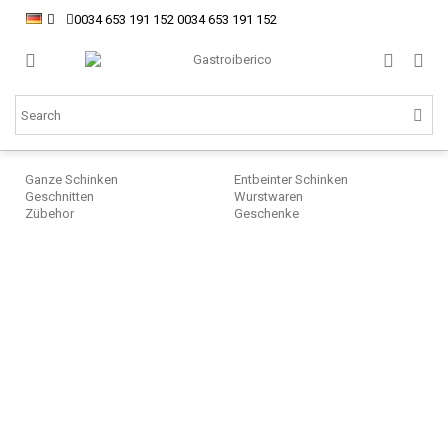
0034 653 191 152
0034 653 191 152
Ganze Schinken
Entbeinter Schinken
Geschnitten
Wurstwaren
Zübehor
Geschenke
Sp
Sc
Ib
Ge
5x
Ser
ge