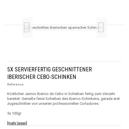
ib
Ce
Sc
5X SERVIERFERTIG GESCHNITTENER
IBERISCHER CEBO-SCHINKEN
Reference:
Köstlicher Jamon Iberico de Cebo in Scheiben fertig zum Verzehr
bereitet. Genieße feine Scheiben des Iberico-Schinkens, gerade erst
zugeschnitten von unseren professionellen Cortadores.
5x 100gr
[mehr lesen]