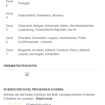
Zone
Portugal
3
Zone
Deutschland, Frankreich, Monaco
4
Zone
Österreich, Belgien, Dänemark, Italien, den Niederlanden,
5
Luxemburg, Tschechische Republik, San M.
Zone
Slowakei, Slowenien, Ungarn, Liechtenstein, Polen,
6
Großbritannien , Schweiz
Zone
Bulgarien, Kroatien, Estland, Finnland, Irland, Lettland,
7
Litauen, Norwegen, Schweden
VERWANDTEN PRODUKTEN
5X IBERISCHER EICHEL PATA NEGRA IN SCHEIBEN
Gefeiert als der beste Schinken der Welt, handgeschnitten in feinste
Scheiben von unseren... [
Read more
]
52 rating(s)
lonibbel