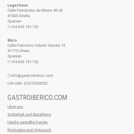
Lagerhaus
Calle Fernández de Ribera 40-42
41005 Sevilla
Spanien
+34 653.191.152
Büro
Calle Francisco Salado Garcés 13
41710 Utrera
Spanien
+34 653.191.152
info@gastroiberico.com
USt-IdNr: ESX7295505C
GASTROIBERICO.COM
Uber uns
Sicherheit und Bezahlung
Häufig gestellte Fragen.
Rückgabe und Umtausch