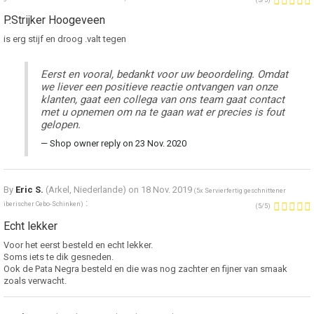
(
5
/
5
)
P.Strijker Hoogeveen
is erg stijf en droog .valt tegen
Eerst en vooral, bedankt voor uw beoordeling. Omdat
we liever een positieve reactie ontvangen van onze
klanten, gaat een collega van ons team gaat contact
met u opnemen om na te gaan wat er precies is fout
gelopen.
Shop owner reply on 23 Nov. 2020
By
Eric S.
(Arkel, Niederlande) on
18 Nov. 2019
(
5x Servierfertig geschnittener
:
iberischer Cebo-Schinken
)
(
5
/
5
)
Echt lekker
Voor het eerst besteld en echt lekker.
Soms iets te dik gesneden.
Ook de Pata Negra besteld en die was nog zachter en fijner van smaak
zoals verwacht.