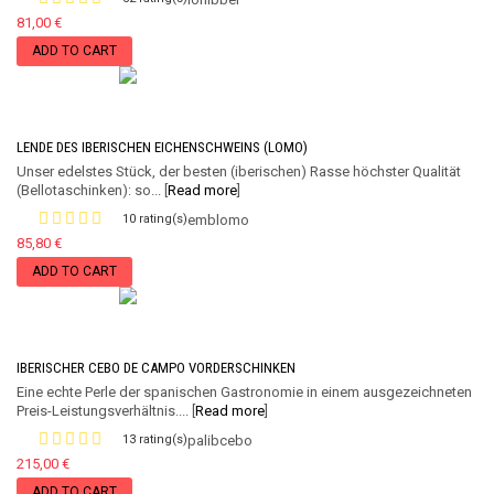
81,00 €
ADD TO CART
LENDE DES IBERISCHEN EICHENSCHWEINS (LOMO)
Unser edelstes Stück, der besten (iberischen) Rasse höchster Qualität
(Bellotaschinken): so... [
Read more
]
10 rating(s)
emblomo
85,80 €
ADD TO CART
IBERISCHER CEBO DE CAMPO VORDERSCHINKEN
Eine echte Perle der spanischen Gastronomie in einem ausgezeichneten
Preis-Leistungsverhältnis.... [
Read more
]
13 rating(s)
palibcebo
215,00 €
ADD TO CART