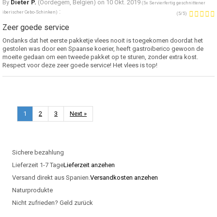
By
Dieter P.
(Oordegem, Belgien) on
10 Okt. 2019
(
5x Servierfertig geschnittener
:
iberischer Cebo-Schinken
)
(
5
/
5
)
Zeer goede service
Ondanks dat het eerste pakketje vlees nooit is toegekomen doordat het
gestolen was door een Spaanse koerier, heeft gastroiberico gewoon de
moeite gedaan om een tweede pakket op te sturen, zonder extra kost.
Respect voor deze zeer goede service! Het vlees is top!
1
2
3
Next »
Sichere bezahlung
Lieferzeit 1-7 Tage
Lieferzeit anzehen
Versand direkt aus Spanien.
Versandkosten anzehen
Naturprodukte
Nicht zufrieden? Geld zurück