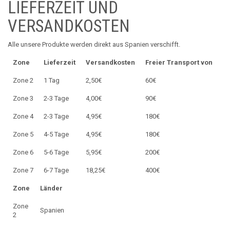
LIEFERZEIT UND
VERSANDKOSTEN
Alle unsere Produkte werden direkt aus Spanien verschifft.
Zone
Lieferzeit
Versandkosten
Freier Transport von
Zone 2
1 Tag
2,50€
60€
Zone 3
2-3 Tage
4,00€
90€
Zone 4
2-3 Tage
4,95€
180€
Zone 5
4-5 Tage
4,95€
180€
Zone 6
5-6 Tage
5,95€
200€
Zone 7
6-7 Tage
18,25€
400€
Zone
Länder
Zone
Spanien
2