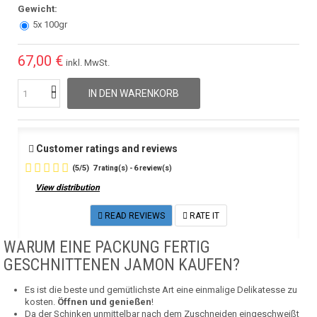
Gewicht:
5x 100gr
67,00 €
inkl. MwSt.
IN DEN WARENKORB
Customer ratings and reviews
(
5
/
5
)
7
6
rating(s) -
review(s)
View distribution
READ REVIEWS
RATE IT
WARUM EINE PACKUNG FERTIG
GESCHNITTENEN JAMON KAUFEN?
Es ist die beste und gemütlichste Art eine einmalige Delikatesse zu
kosten.
Öffnen und genießen
!
Da der Schinken unmittelbar nach dem Zuschneiden eingeschweißt