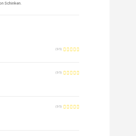
on Schinken.
(
5
/
5
)
(
5
/
5
)
(
5
/
5
)