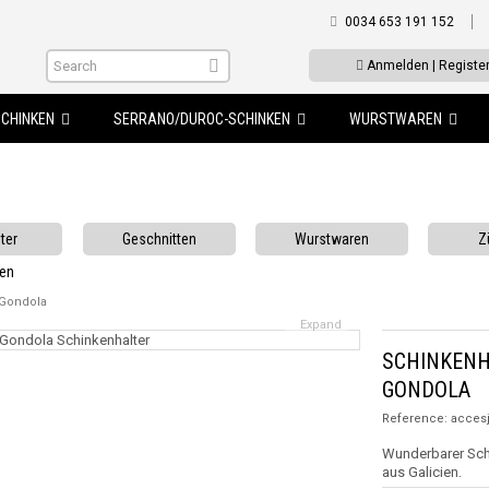
0034 653 191 152
Anmelden | Registe
SCHINKEN
SERRANO/DUROC-SCHINKEN
WURSTWAREN
ter
Geschnitten
Wurstwaren
Z
ken
 Gondola
Expand
SCHINKENH
GONDOLA
Reference:
acces
Wunderbarer Sch
aus Galicien.