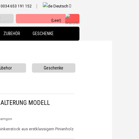
Deutsch
0034 653 191 152
r
(Leer)
ZUBEHÖR
GESCHENKE
übehor
Geschenke
ALTERUNG MODELL
jamgon
inkenstock aus erstklassigem Pinienholz