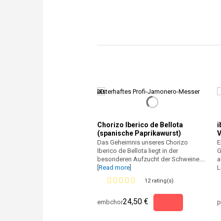
Chorizo Iberico de Bellota
i
(spanische Paprikawurst)
V
Das Geheimnis unseres Chorizo
E
Iberico de Bellota liegt in der
G
besonderen Aufzucht der Schweine....
a
[
Read more
]
L
12 rating(s)
24,50 €
embchor
p