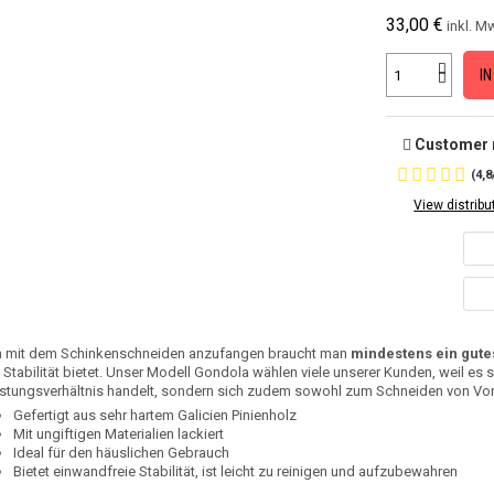
33,00 €
inkl. M
I
Customer r
(
4,8
View distribu
 mit dem Schinkenschneiden anzufangen braucht man
mindestens ein gute
 Stabilität bietet. Unser Modell Gondola wählen viele unserer Kunden, weil es si
stungsverhältnis handelt, sondern sich zudem sowohl zum Schneiden von Vord
Gefertigt aus sehr hartem Galicien Pinienholz
Mit ungiftigen Materialien lackiert
Ideal für den häuslichen Gebrauch
Bietet einwandfreie Stabilität, ist leicht zu reinigen und aufzubewahren