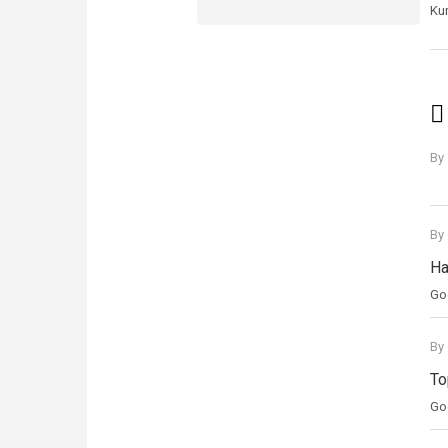
Ku
By
By
Ha
Goe
By
To
Goe