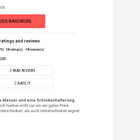
wSt.
N DEN WARENKORB
atings and reviews
/
5
)
18
18
rating(s) -
review(s)
tion
READ REVIEWS
RATE IT
s Messer und eine Schinkenhalterung
,
ch hierbei nicht nur um ein gutes Preis-
erschinken, als auch Hinterschinken eignet.