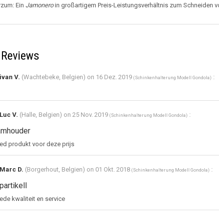
rzum: Ein
Jamonero
in großartigem Preis-Leistungsverhältnis zum Schneiden v
Reviews
ivan V.
(Wachtebeke, Belgien) on
16 Dez. 2019
:
(
Schinkenhalterung Modell Gondola
)
Luc V.
(Halle, Belgien) on
25 Nov. 2019
:
(
Schinkenhalterung Modell Gondola
)
mhouder
d produkt voor deze prijs
Marc D.
(Borgerhout, Belgien) on
01 Okt. 2018
:
(
Schinkenhalterung Modell Gondola
)
partikelI
de kwaliteit en service