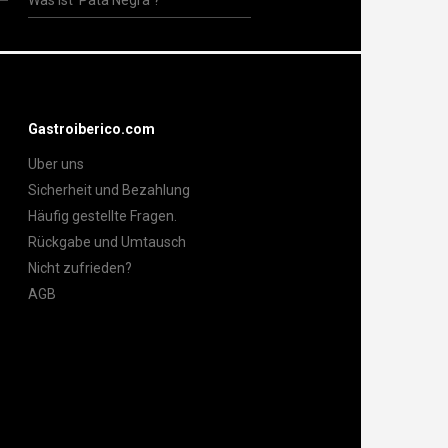
Was ist 'Pata Negra'?
Gastroiberico.com
Uber uns
Sicherheit und Bezahlung
Häufig gestellte Fragen.
Rückgabe und Umtausch
Nicht zufrieden?
AGB