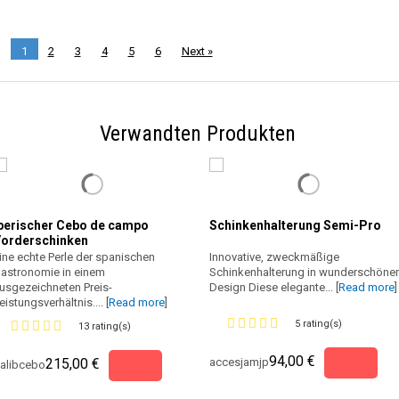
1
2
3
4
5
6
Next »
Verwandten Produkten
berischer Cebo de campo
Schinkenhalterung Semi-Pro
orderschinken
ine echte Perle der spanischen
Innovative, zweckmäßige
astronomie in einem
Schinkenhalterung in wunderschön
usgezeichneten Preis-
Design Diese elegante... [
Read more
]
eistungsverhältnis.... [
Read more
]
5 rating(s)
13 rating(s)
94,00 €
215,00 €
accesjamjp
alibcebo