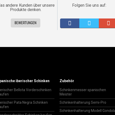
as andere Kunden über unsere
Folgen Sie uns auf:
Produkte denken.
BEWERTUNGEN
panische iberischer Schinken
Zubehör
berischer Bellota Vorderschinken
Schinkenmesser spanischen
aufen
Meister
berischer Pata Negra Schinken
Schinkenhalterung Semi-Pro
aufen
Schinkenhalterung Modell Gondol