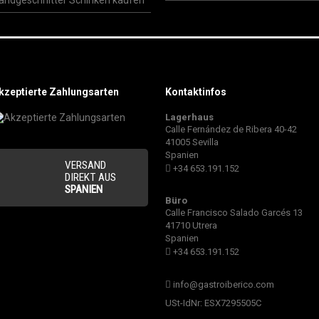
andgeschnitter Schinken kaufen
kzeptierte Zahlungsarten
Kontaktinfos
Lagerhaus
Calle Fernández de Ribera 40-42
41005 Sevilla
Spanien
VERSAND
+34 653.191.152
DIREKT AUS
SPANIEN
Büro
Calle Francisco Salado Garcés 13
41710 Utrera
Spanien
+34 653.191.152
info@gastroiberico.com
USt-IdNr: ESX7295505C