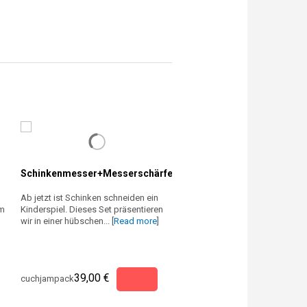
Schinkenmesser+Messerschärfer
Schinkenmesser spanisc
Meister edition
Ab jetzt ist Schinken schneiden ein
In dieser Spezialedition bietet
em
Kinderspiel. Dieses Set präsentieren
Schinkenmesser an, mit dem 
wir in einer hübschen... [
Read more
]
Manuel Hidalgo bei dem... [
Re
6 rating(s)
39,00 €
43,00 €
cuchjampack
cuchjamchamp