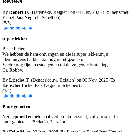
Reviews
By
Robert D.
(Harelbeke, Belgien) on
04 Dez. 2025
(
5x Iberischer
Eichel Pata Negra in Scheiben
)
:
(
5
/
5
)
super lekker
Beste Pieter,
We hebben de ham ontvangen en die is super lekker,mijn
kleinjongens hadden dat nog nooit gegeten.
Verder nog fijne feestdagen en tot de volgende bestelling.
Gr. Robby.
By
Lieselot T.
(Denderleeuw, Belgien) on
06 Nov. 2025
(
5x
Iberischer Eichel Pata Negra in Scheiben
)
:
(
5
/
5
)
Puur genieten
Net geproefd en helemaal verliefd: boterzacht, vol van smaak en
puur genieten....Bedankt, Lieselot
By
Febe M.
on
23 Aug. 2025
(
5x Iberischer Eichel Pata Negra in