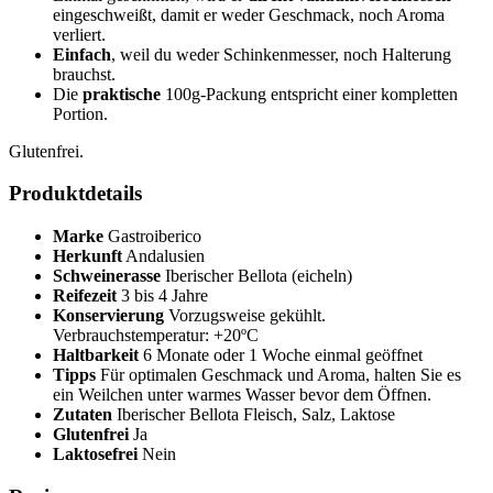
eingeschweißt, damit er weder Geschmack, noch Aroma
verliert.
Einfach
, weil du weder Schinkenmesser, noch Halterung
brauchst.
Die
praktische
100g-Packung entspricht einer kompletten
Portion.
Glutenfrei.
Produktdetails
Marke
Gastroiberico
Herkunft
Andalusien
Schweinerasse
Iberischer Bellota (eicheln)
Reifezeit
3 bis 4 Jahre
Konservierung
Vorzugsweise gekühlt.
Verbrauchstemperatur: +20ºC
Haltbarkeit
6 Monate oder 1 Woche einmal geöffnet
Tipps
Für optimalen Geschmack und Aroma, halten Sie es
ein Weilchen unter warmes Wasser bevor dem Öffnen.
Zutaten
Iberischer Bellota Fleisch, Salz, Laktose
Glutenfrei
Ja
Laktosefrei
Nein