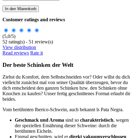
In den Warenkorb
Customer ratings and reviews
(
5,0
/
5
)
52
rating(s) -
51
review(s)
View distribution
Read reviews
Rate it
Der beste Schinken der Welt
Ziehst du Komfort, dem Selbstschneiden vor? Oder willst du dich
vielleicht zunächst mal von seiner Qualität überzeugen, bevor du
dich entscheidest den ganzen Schinken bzw. den Schinken ohne
Knochen zu kaufen? Unser fertig geschnittenes Format erlaubt dir
beides.
Vom berühmten Iberico-Schwein, auch bekannt ls Pata Negra.
Geschmack und Aroma
sind so
charakteristisch
, wegen
der speziellen Ernährung dieser Schweine: durch die
berühmten Eicheln.
Einmal geschnitten, wird er
direkt vakuumverschlossen