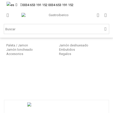
0034 653 191 152
0034 653 191 152
Paleta / Jamon
Jamón deshuesado
Jamón loncheado
Embutidos
Accesorios
Regalos
J
Ib
J
Ce