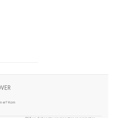
Bellota
OVER
an er? Kom