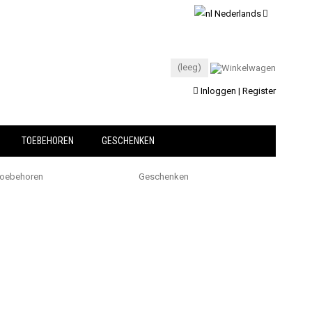
Nederlands
(leeg)
Inloggen | Register
TOEBEHOREN
GESCHENKEN
oebehoren
Geschenken
Spaanse
Ham
Iberico
Ontbeen