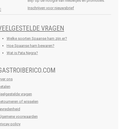
Blijf op de hoogte van nieuwtjes en promoties.
Inschrijven voor nieuwsbrief
VEELGESTELDE VRAGEN
Welke soorten Spaanse ham zijn er?
Hoe Spaanse ham bewaren?
Wat is Pata Negra?
GASTROIBERICO.COM
ver ons
etalen
eelgestelde vragen
etourneren of wisselen
evredenheid
lgemene voorwaarden
rivcay policy