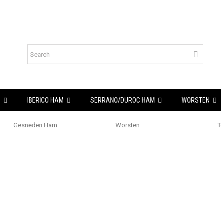
S
IBERICO HAM
SERRANO/DUROC HAM
WORSTEN
Gesneden Ham
Worsten
T