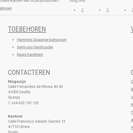
ndere klanten van onze producten?
Volg ons:
elingen
TOEBEHOREN
Hammes Spaanse kampioen
Semi-pro hamhouder
Basis hamklem
CONTACTEREN
Magazijn
O
Calle Fernández de Ribera 40-42
B
41005 Sevilla
V
Spanje
+34 653.191.152
R
T
Kantoor
A
Calle Francisco Salado Garcés 13
41710 Utrera
P
Spain