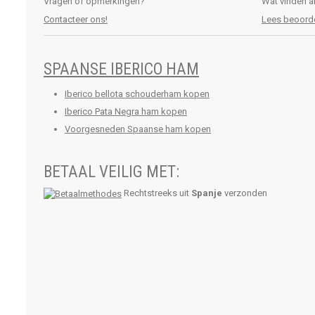
Vragen of opmerkingen?
Wat vinden a
Contacteer ons!
Lees beoord
SPAANSE IBERICO HAM
Iberico bellota schouderham kopen
Iberico Pata Negra ham kopen
Voorgesneden Spaanse ham kopen
BETAAL VEILIG MET:
Rechtstreeks uit
Spanje
verzonden